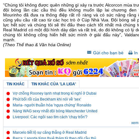
“Chúng tôi không được quên những gì xảy ra trước Alcorcon mùa trươ
đội bóng lần các cầu thủ đều không muốn lặp lai chương đen tô
Mourinho đã đưa ra thông điệp rất rõ ràng và có sức nặng rằng 
cũng yêu cầu rất cao từ các học trò ở Cúp Nhà Vua. Đội bóng sẽ p
lực hết sức và chúng tôi sẽ thi đấu theo cách tốt nhất mà chúng tô
Real Madrid có một đội hình dày dặn và rất trẻ, do đó không có lý do
chúng tôi không cống hiến hết sức mình ở giải đấu này”, Valdan
mạnh.
(Theo Thể thao & Văn hóa Online)
Gửi cho bạn bè
In 
TIN KHÁC
TIN KHÁC CỦA 'LA LIGA'
Vợ chồng Rooney lạnh nhạt trong kì nghỉ ở Dubai
Phút bối rối của Beckham khi nói về 'sex'
Maria- người thuần hóa 'ngựa chứng' Ronaldo
Nàng WAG sexy nhất đội bóng Manchester United
Liverpool: Các ngôi sao tìm cách 'chạy trốn'?
xem 
Marcelo tiết lộ sự căng thẳng ở Real Madrid
Barca: Laporta từng thuê thám tử theo dõi cầu thủ