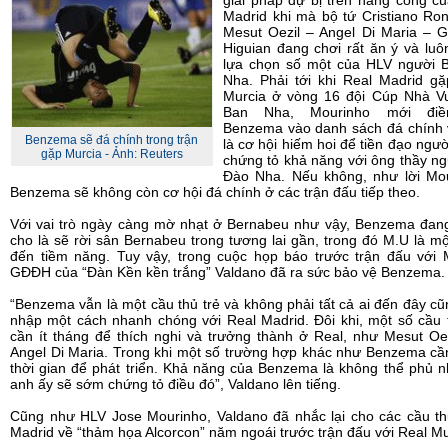
giải pháp dự bị trên hàng công c
Madrid khi mà bộ tứ Cristiano Ro
Mesut Oezil – Angel Di Maria – G
Higuian đang chơi rất ăn ý và luôn
lựa chọn số một của HLV người B
Nha. Phải tới khi Real Madrid gă
Murcia ở vòng 16 đội Cúp Nhà 
Ban Nha, Mourinho mới điê
Benzema vào danh sách đá chính 
Benzema sẽ đá chính trong trận
là cơ hội hiếm hoi để tiền đạo ngươ
gặp Murcia - Ảnh: Reuters
chứng tỏ khả năng với ông thầy ng
Đào Nha. Nếu không, như lời Mo
Benzema sẽ không còn cơ hội đá chính ở các trận đấu tiếp theo.
Với vai trò ngày càng mờ nhạt ở Bernabeu như vậy, Benzema đan
cho là sẽ rời sân Bernabeu trong tương lai gần, trong đó M.U là mộ
đến tiềm năng. Tuy vậy, trong cuộc họp báo trước trận đấu với 
GĐĐH của “Đàn Kền kền trắng” Valdano đã ra sức bảo vệ Benzema.
“Benzema vẫn là một cầu thủ trẻ và không phải tất cả ai đến đây cu
nhập một cách nhanh chóng với Real Madrid. Đôi khi, một số cầu th
cần ít tháng để thích nghi và trưởng thành ở Real, như Mesut Oe
Angel Di Maria. Trong khi một số trường hợp khác như Benzema câ
thời gian để phát triển. Khả năng của Benzema là không thể phủ n
anh ấy sẽ sớm chứng tỏ điều đó”, Valdano lên tiếng.
Cũng như HLV Jose Mourinho, Valdano đã nhắc lại cho các cầu th
Madrid về “thảm họa Alcorcon” năm ngoái trước trận đấu với Real M