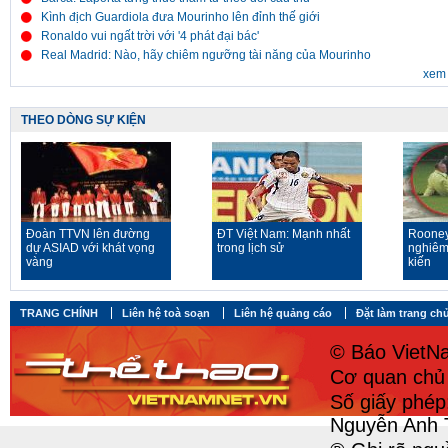
Kình địch Guardiola đưa Mourinho lên đỉnh thế giới
Ronaldo vui ngất trời với '4 phát đại bác'
Real Madrid: Nào, hãy chiêm ngưỡng tài năng của Mourinho
xem 
THEO DÒNG SỰ KIỆN
Đoàn TTVN lên đường
ĐT Việt Nam: Mạnh nhất
Rooney
dự ASIAD với khát vọng
trong lịch sử
nghiêm
vàng
kiến
TRANG CHÍNH
Liên hệ toà soạn
Liên hệ quảng cáo
Đặt làm trang ch
© Báo VietNa
Cơ quan chủ 
Số giấy phé
Nguyễn Anh 