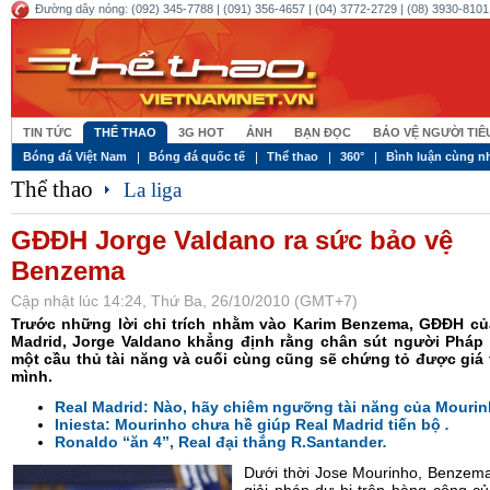
Đường dây nóng: (092) 345-7788 | (091) 356-4657 | (04) 3772-2729 | (08) 3930-8101 
TIN TỨC
THỂ THAO
3G HOT
ẢNH
BẠN ĐỌC
BẢO VỆ NGƯỜI TI
Bóng đá Việt Nam
Bóng đá quốc tế
Thể thao
360°
Bình luận cùng n
Thể thao
La liga
GĐĐH Jorge Valdano ra sức bảo vệ
Benzema
Cập nhật lúc 14:24, Thứ Ba, 26/10/2010 (GMT+7)
Trước những lời chỉ trích nhằm vào Karim Benzema, GĐĐH cu
Madrid, Jorge Valdano khẳng định rằng chân sút người Pháp v
một cầu thủ tài năng và cuối cùng cũng sẽ chứng tỏ được giá t
mình.
Real Madrid: Nào, hãy chiêm ngưỡng tài năng của Mouri
Iniesta: Mourinho chưa hề giúp Real Madrid tiến bộ
.
Ronaldo “ăn 4”, Real đại thắng R.Santander
.
Dưới thời Jose Mourinho, Benzema c