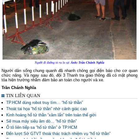
Người đi đường tỏ ra lo sợ.
Ảnh: Trần Chánh Nghĩa
Người dân sống chung quanh đã nhanh chóng gọi điện báo cho cơ quan
chức năng. Và ngay sau đó, đội 3 Thanh tra giao thông đã có mặt phong
tỏa hiện trường nhằm đảm bảo an toàn cho người và xe.
Trần Chánh Nghĩa
TIN LIÊN QUAN
TP.HCM dùng robot truy tìm… “hố tử thần”
Thoát tai họa “hố tử thần” nhờ cảnh giác cao
Kinh hoàng hố tử thần “xâm lấn” trên toàn thế giới
Sẽ mua máy siêu âm dò… “hố tử thần”
Ô tô liên tiếp sa “hố tử thần” ở TP.HCM
Đến lượt Sở GTVT thoái thác trách nhiệm vụ “hố tử thần”