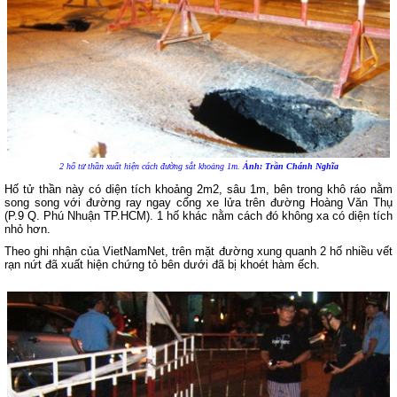
2 hố tử thần xuất hiện cách đường sắt khoảng 1m.
Ảnh: Trần Chánh Nghĩa
Hố tử thần này có diện tích khoảng 2m2, sâu 1m, bên trong khô ráo nằm
song song với đường ray ngay cổng xe lửa trên đường Hoàng Văn Thụ
(P.9 Q. Phú Nhuận TP.HCM). 1 hố khác nằm cách đó không xa có diện tích
nhỏ hơn.
Theo ghi nhận của VietNamNet, trên mặt đường xung quanh 2 hố nhiều vết
rạn nứt đã xuất hiện chứng tỏ bên dưới đã bị khoét hàm ếch.