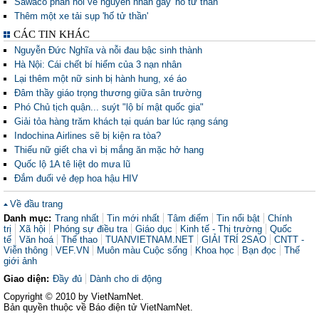
Sawaco phản hồi về nguyên nhân gây 'hố tử thần'
Thêm một xe tải sụp 'hố tử thần'
CÁC TIN KHÁC
Nguyễn Đức Nghĩa và nỗi đau bậc sinh thành
Hà Nội: Cái chết bí hiểm của 3 nạn nhân
Lại thêm một nữ sinh bị hành hung, xé áo
Đâm thầy giáo trọng thương giữa sân trường
Phó Chủ tịch quận... suýt "lộ bí mật quốc gia"
Giải tỏa hàng trăm khách tại quán bar lúc rạng sáng
Indochina Airlines sẽ bị kiện ra tòa?
Thiếu nữ giết cha vì bị mắng ăn mặc hở hang
Quốc lộ 1A tê liệt do mưa lũ
Đắm đuối vẻ đẹp hoa hậu HIV
Về đầu trang
Danh mục:
Trang nhất
Tin mới nhất
Tâm điểm
Tin nổi bật
Chính
trị
Xã hội
Phóng sự điều tra
Giáo dục
Kinh tế - Thị trường
Quốc
tế
Văn hoá
Thể thao
TUANVIETNAM.NET
GIẢI TRÍ 2SAO
CNTT -
Viễn thông
VEF.VN
Muôn màu Cuộc sống
Khoa học
Bạn đọc
Thế
giới ảnh
Giao diện:
Đầy đủ
Dành cho di động
Copyright © 2010 by VietNamNet.
Bản quyền thuộc về Báo điện tử VietNamNet.