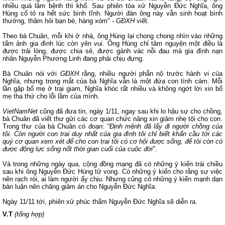
nhiều quá lâm bệnh thì khổ. Sau phiên tòa xử Nguyễn Đức Nghĩa, ông
Hùng cố tỏ ra hết sức bình tĩnh. Người đàn ông này vẫn sinh hoạt bình
thường, thăm hỏi bạn bè, hàng xóm" -
GĐXH
viết.
Theo bà Chuân, mỗi khi ở nhà, ông Hùng lại chong chong nhìn vào những
tấm ảnh gia đình lúc còn yên vui. Ông Hùng chỉ tâm nguyện một điều là
được trải lòng, được chia sẻ, được gánh vác nỗi đau mà gia đình nạn
nhân Nguyễn Phương Linh đang phải chịu đựng.
Bà Chuân nói với
GĐXH
rằng, nhiều người phẫn nộ trước hành vi của
Nghĩa, nhưng trong mắt của bà Nghĩa vẫn là một đứa con tình cảm. Mỗi
lần gặp bố mẹ ở trại giam, Nghĩa khóc rất nhiều và không ngớt lời xin bố
mẹ tha thứ cho lỗi lầm của mình.
VietNamNet
cũng đã đưa tin, ngày 1/11, ngay sau khi lo hậu sự cho chồng,
bà Chuân đã viết thư gửi các cơ quan chức năng xin giảm nhẹ tội cho con.
Trong thư của bà Chuân có đoạn:
"Định mệnh đã lấy đi người chồng của
tôi. Còn người con trai duy nhất của gia đình tôi chỉ biết khẩn cầu tới các
quý cơ quan xem xét để cho con trai tôi có cơ hội được sống, để tôi còn có
được động lực sống nốt thời gian cuối của cuộc đời"
.
Và trong những ngày qua, cộng đồng mạng đã có những ý kiến trái chiều
sau khi ông Nguyễn Đức Hùng tử vong. Có những ý kiến cho rằng sự việc
nên rạch ròi, ai làm người ấy chịu. Nhưng cũng có những ý kiến mạnh dạn
bàn luận nên chăng giảm án cho Nguyễn Đức Nghĩa.
Ngày 11/11 tới, phiên xử phúc thẩm Nguyễn Đức Nghĩa sẽ diễn ra.
V.T
(tổng hợp)