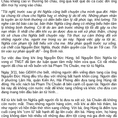
Cháu kháng cáo vì thương bố cháu, ông quá kiệt quệ do cả cuộc đời ông
dồn mọi hy vọng vào cháu.
"
Tôi nghĩ, trước sau gì thì Nghĩa cũng biết chuyện cha mình qua đời. Hiện
tại chúng tôi chưa cho Nghĩa hay vì những lý do tế nhị. Những phạm nhân
bị tuyên án tử hình thường có diễn biến tâm lý rất phức tạp, khó lường. Tôi
nghe cán bộ báo cáo lại, bản thân Nghĩa cũng đang có những biểu hiện tâm
lý không bình thường. Có lẽ do ám ảnh trước những tội lỗi đã gây ra cho
nạn nhân. Ít nhất cho đến khi vụ án được đưa ra xét xử phúc thẩm, chúng
tôi sẽ chưa cho Nghĩa biết chuyện này. Tôi thực sự cảm thông đối với
những người cha, người mẹ trong vụ án này. Ngoài việc gây ra tội ác,
Nghĩa còn phạm tội bất hiếu với cha mẹ. Mọi phán quyết trước sự sống,
cái chết của Nguyễn Đức Nghĩa, thuộc thẩm quyền của Tòa án Tối cao. Tôi
tin vào sự phán quyết đó
” - ông Bình nói.
Sự việc đau lòng khi ông Nguyễn Đức Hùng, bố Nguyễn Đức Nghĩa tử
vong vì TNGT đã làm dư luận quan tâm mấy hôm vừa qua. Có rất nhiều
người đã chia sẻ nỗi buồn với bà Phạm Thị Chuân, mẹ tử tù Nghĩa.
Ngày 3/11, báo
GĐXH
cho biết, những người đến viếng đám tang của ông
Nguyễn Đức Hùng đều trĩu đau với những bất hạnh khôn cùng. Người dân
ở phường Lãm Hà, quận Kiến An, Hải Phòng đến đưa tang ông Hùng rất
đông. Họ xốc nách bà Phạm Thị Chuân đi bên cạnh cỗ quan tài. Người đàn
bà này đã không còn nước mắt để khóc tang chồng và khóc cho đứa con
đang mang trên đầu bản án tử hình…
Kể từ khi biết tin Nghĩa giết người rồi bị đưa ra xét xử, bà Chuân đã không
còn nước mắt. Theo những người hàng xóm, mỗi khi ai đến hỏi thăm, bà
như người vô hồn thẫn thờ nhìn sang chồng. Với bà, ông Hùng là điểm tựa
cuối cùng khi “cơn lũ” bất hạnh đổ ập lên cuộc đời bà. Hàng xóm, họ hàng
cũng không dám hỏi nhiều về những đau đớn tột cùng mà gia đình này đã