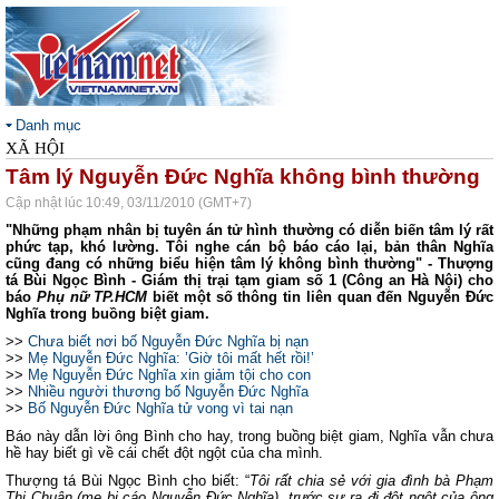
Danh mục
XÃ HỘI
Tâm lý Nguyễn Đức Nghĩa không bình thường
Cập nhật lúc 10:49, 03/11/2010 (GMT+7)
"Những phạm nhân bị tuyên án tử hình thường có diễn biến tâm lý rất
phức tạp, khó lường. Tôi nghe cán bộ báo cáo lại, bản thân Nghĩa
cũng đang có những biểu hiện tâm lý không bình thường"
- Thượng
tá Bùi Ngọc Bình - Giám thị trại tạm giam số 1 (Công an Hà Nội) cho
báo
Phụ nữ TP.HCM
biết một số thông tin liên quan đến Nguyễn Đức
Nghĩa trong buồng biệt giam.
>>
Chưa biết nơi bố Nguyễn Đức Nghĩa bị nạn
>>
Mẹ Nguyễn Đức Nghĩa: ’Giờ tôi mất hết rồi!’
>>
Mẹ Nguyễn Đức Nghĩa xin giảm tội cho con
>>
Nhiều người thương bố Nguyễn Đức Nghĩa
>>
Bố Nguyễn Đức Nghĩa tử vong vì tai nạn
Báo này dẫn lời ông Bình cho hay, trong buồng biệt giam, Nghĩa vẫn chưa
hề hay biết gì về cái chết đột ngột của cha mình.
Thượng tá Bùi Ngọc Bình cho biết: “
Tôi rất chia sẻ với gia đình bà Phạm
Thị Chuân (mẹ bị cáo Nguyễn Đức Nghĩa), trước sự ra đi đột ngột của ông