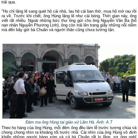
trải qua.
"Họ chỉ lặng lẽ sang quét hộ cái nhà, lau hộ cái ban thờ, mua hộ mớ rau rồi
ra về. Trước khi chết, ông Hùng lặng lẽ như cái bóng. Thời gian này, ông
viết rất nhiều. Ngoài những bức thư ông gửi cho ông Nguyễn Văn Ba (bố
nạn nhân Nguyễn Phương Linh), ông còn trải lên trang giấy những nỗi niềm
mà đến bây giờ bà Chuân và người thân cũng chưa tường tận.
Đám ma ông Hùng tại giáo xứ Lãm Hà. Ảnh: A.T
Theo họ hàng của ông Hùng, mỗi đêm ông đều làm lễ trước tượng chúa và
chong chong nhìn ra khoảng tối trước nhà. Cái nhìn của ông Hùng vô định
khiến những người hàng xóm và cả bà Chuân rất lo lắng, sợ ông nghĩ