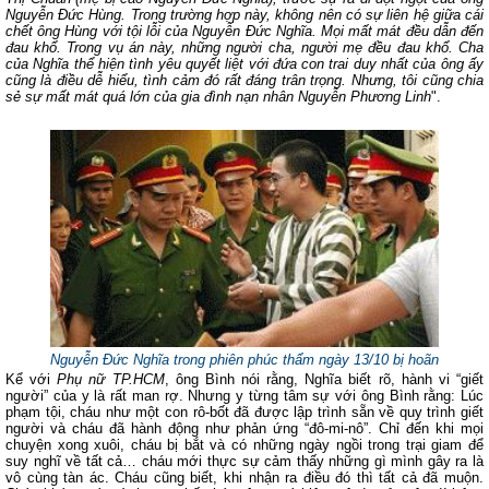
Nguyễn Đức Hùng. Trong trường hợp này, không nên có sự liên hệ giữa cái
chết ông Hùng với tội lỗi của Nguyễn Đức Nghĩa. Mọi mất mát đều dẫn đến
đau khổ. Trong vụ án này, những người cha, người mẹ đều đau khổ. Cha
của Nghĩa thể hiện tình yêu quyết liệt với đứa con trai duy nhất của ông ấy
cũng là điều dễ hiểu, tình cảm đó rất đáng trân trọng. Nhưng, tôi cũng chia
sẻ sự mất mát quá lớn của gia đình nạn nhân Nguyễn Phương Linh
".
Nguyễn Đức Nghĩa trong phiên phúc thẩm ngày 13/10 bị hoãn
Kể với
Phụ nữ TP.HCM
, ông Bình nói rằng, Nghĩa biết rõ, hành vi “giết
người” của y là rất man rợ. Nhưng y từng tâm sự với ông Bình rằng: Lúc
phạm tội, cháu như một con rô-bốt đã được lập trình sẵn về quy trình giết
người và cháu đã hành động như phản ứng “đô-mi-nô”. Chỉ đến khi mọi
chuyện xong xuôi, cháu bị bắt và có những ngày ngồi trong trại giam để
suy nghĩ về tất cả… cháu mới thực sự cảm thấy những gì mình gây ra là
vô cùng tàn ác. Cháu cũng biết, khi nhận ra điều đó thì tất cả đã muộn.