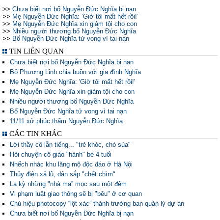
>>
Chưa biết nơi bố Nguyễn Đức Nghĩa bị nạn
>>
Mẹ Nguyễn Đức Nghĩa: ’Giờ tôi mất hết rồi!’
>>
Mẹ Nguyễn Đức Nghĩa xin giảm tội cho con
>>
Nhiều người thương bố Nguyễn Đức Nghĩa
>>
Bố Nguyễn Đức Nghĩa tử vong vì tai nạn
TIN LIÊN QUAN
Chưa biết nơi bố Nguyễn Đức Nghĩa bị nạn
Bố Phương Linh chia buồn với gia đình Nghĩa
Mẹ Nguyễn Đức Nghĩa: 'Giờ tôi mất hết rồi!'
Mẹ Nguyễn Đức Nghĩa xin giảm tội cho con
Nhiều người thương bố Nguyễn Đức Nghĩa
Bố Nguyễn Đức Nghĩa tử vong vì tai nạn
11/11 xử phúc thẩm Nguyễn Đức Nghĩa
CÁC TIN KHÁC
Lời thầy cô lẫn tiếng... "trẻ khóc, chó sủa"
Hỏi chuyện cô giáo "hành" bé 4 tuổi
Nhếch nhác khu lăng mộ độc đáo ở Hà Nội
Thủy điện xả lũ, dân sắp "chết chìm"
Lạ kỳ những "nhà ma” mọc sau một đêm
Vi phạm luật giao thông sẽ bị "bêu" ở cơ quan
Chủ hiệu photocopy “lột xác” thành trưởng ban quản lý dự án
Chưa biết nơi bố Nguyễn Đức Nghĩa bị nạn