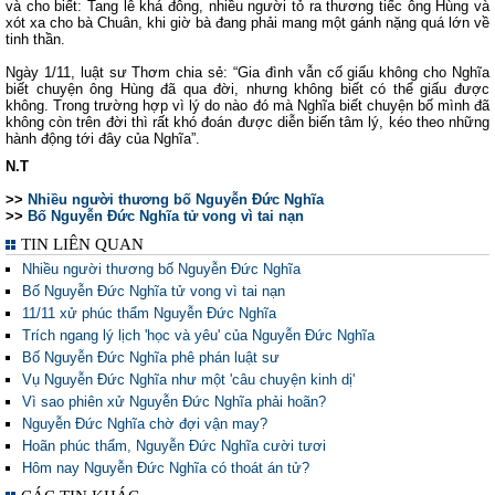
và cho biết: Tang lễ khá đông, nhiều người tỏ ra thương tiếc ông Hùng và
xót xa cho bà Chuân, khi giờ bà đang phải mang một gánh nặng quá lớn về
tinh thần.
Ngày 1/11, luật sư Thơm chia sẻ: “Gia đình vẫn cố giấu không cho Nghĩa
biết chuyện ông Hùng đã qua đời, nhưng không biết có thể giấu được
không. Trong trường hợp vì lý do nào đó mà Nghĩa biết chuyện bố mình đã
không còn trên đời thì rất khó đoán được diễn biến tâm lý, kéo theo những
hành động tới đây của Nghĩa”.
N.T
>>
Nhiều người thương bố Nguyễn Đức Nghĩa
>>
Bố Nguyễn Đức Nghĩa tử vong vì tai nạn
TIN LIÊN QUAN
Nhiều người thương bố Nguyễn Đức Nghĩa
Bố Nguyễn Đức Nghĩa tử vong vì tai nạn
11/11 xử phúc thẩm Nguyễn Đức Nghĩa
Trích ngang lý lịch 'học và yêu' của Nguyễn Đức Nghĩa
Bố Nguyễn Đức Nghĩa phê phán luật sư
Vụ Nguyễn Đức Nghĩa như một 'câu chuyện kinh dị'
Vì sao phiên xử Nguyễn Đức Nghĩa phải hoãn?
Nguyễn Đức Nghĩa chờ đợi vận may?
Hoãn phúc thẩm, Nguyễn Đức Nghĩa cười tươi
Hôm nay Nguyễn Đức Nghĩa có thoát án tử?