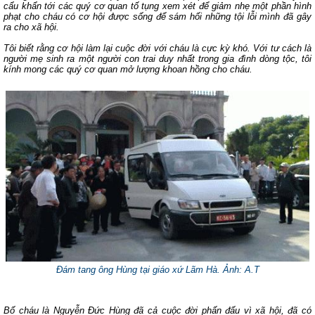
cẩu khẩn tới các quý cơ quan tố tụng xem xét để giảm nhẹ một phần hình
phạt cho cháu có cơ hội được sống để sám hối những tội lỗi mình đã gây
ra cho xã hội.
Tôi biết rằng cơ hội làm lại cuộc đời với cháu là cực kỳ khó. Với tư cách là
người mẹ sinh ra một người con trai duy nhất trong gia đình dòng tộc, tôi
kính mong các quý cơ quan mở lượng khoan hồng cho cháu.
Đám tang ông Hùng tại giáo xứ Lãm Hà. Ảnh: A.T
Bố cháu là Nguyễn Đức Hùng đã cả cuộc đời phấn đấu vì xã hội, đã có