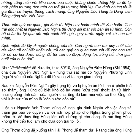
những cống hiến với Nhà nước qua cuộc kháng chiến chống Mỹ và để lại
một phần thương tích trên cơ thể (là thương binh ¼). Gia đình chúng tôi là
gia đình có truyền thống cách mạng. Ông Nguyễn Đức Hùng là Đảng viên
Đảng cộng sản Việt Nam…
Thưa các quý cơ quan, gia đình tôi hiện nay hoàn cảnh rất đau buồn. Con
trai độc nhất là Nguyễn Đức Nghĩa thì đang đối mặt với bản án tử hình. Còn
bố cháu thì lại qua đời một cách bất ngờ ngày trước ngày xét xử con trai
mình.
Định mệnh đã lấy đi người chồng của tôi. Còn người con trai duy nhất của
gia đình tôi chỉ biết khẩn cầu tới các quý cơ quan xem xét để cho con trai
tôi có cơ hội được sống, để tôi còn có được động lực sống nốt thời gian
cuối của cuộc đời”.
Như
VietNamNet
đã đưa tin, trưa 30/10, ông Nguyễn Đức Hùng (SN 1954),
cha của Nguyễn Đức Nghĩa - hung thủ sát hại cô Nguyễn Phương Linh
(người yêu cũ của Nghĩa) đã tử vong vì tai nạn giao thông.
Sau khi Nguyễn Đức Nghĩa gây trọng tội và bị tuyên án tử hình ở phiên toà
sơ thẩm, ông Hùng dù biết khó có hy vọng “cứu con” thoát án tử hình,
nhưng bằng tình cảm của người cha, ông đã làm mọi việc có thể. Ông nói
với luật sư của mình là “còn nước còn tát”.
Luật sư Nguyễn Anh Thơm cũng đề nghị gia đình Nghĩa về việc ông sẽ
tham gia bảo vệ quyền và lợi ích hợp pháp cho Nghĩa trong phiên phúc
thẩm tới để thay ông Hùng làm nốt những gì còn dang dở mà ông Hùng
không thể tiếp tục làm cho đứa con trai tội lỗi.
Ông Thơm cũng đã xuống tận Hải Phòng để tham dự lễ tang của ông Hùng