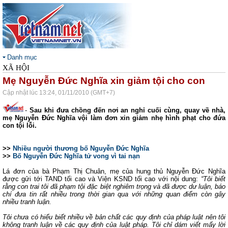
Danh mục
XÃ HỘI
Mẹ Nguyễn Đức Nghĩa xin giảm tội cho con
Cập nhật lúc 13:24, 01/11/2010 (GMT+7)
-
Sau khi đưa chồng đến nơi an nghỉ cuối cùng, quay về nhà,
mẹ Nguyễn Đức Nghĩa vội làm đơn xin giảm nhẹ hình phạt cho đứa
con tội lỗi.
>>
Nhiều người thương bố Nguyễn Đức Nghĩa
>>
Bố Nguyễn Đức Nghĩa tử vong vì tai nạn
Lá đơn của bà Phạm Thị Chuân, mẹ của hung thủ Nguyễn Đức Nghĩa
được gửi tới TAND tối cao và Viện KSND tối cao với nội dung:
“Tôi biết
rằng con trai tôi đã phạm tội đặc biệt nghiêm trọng và đã được dư luận, báo
chí đưa tin rất nhiều trong thời gian qua với những quan điểm còn gây
nhiều tranh luận.
Tôi chưa có hiểu biết nhiều về bản chất các quy định của pháp luật nên tôi
không tranh luận về các quy định của luật pháp. Tôi chỉ dám viết mấy lời