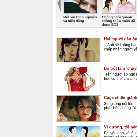
Một lần trinh nguyên
Chồng chối quanh
và hiến dâng
không thừa nhận đã
dùng BCS
Hai người đàn ôn
... Anh sẽ không ba
chấp nhận người yê
Bố trót làm 'chuy
Trên người áo ngủ m
trên cơ thể làm tôi r
Cuộc chiến giành
Sóng lòng nổi lên…
phúc bên chồng tôi l
Vì dượng, tôi n
Em yêu anh, và tôi