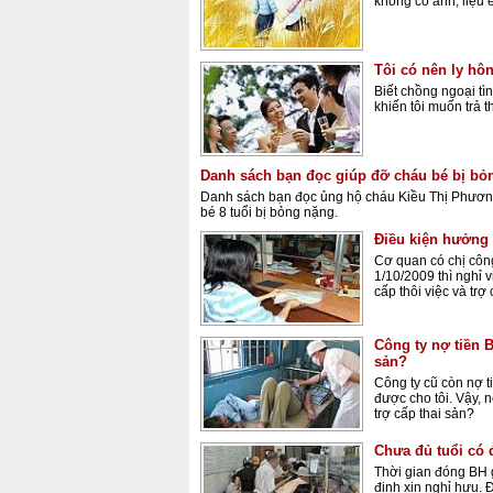
không có anh, liệu 
Tôi có nên ly hô
Biết chồng ngoại tìn
khiến tôi muốn trả t
Danh sách bạn đọc giúp đỡ cháu bé bị bỏ
Danh sách bạn đọc ủng hộ cháu Kiều Thị Phương
bé 8 tuổi bị bỏng nặng.
Điều kiện hưởng 
Cơ quan có chị côn
1/10/2009 thì nghỉ 
cấp thôi việc và trợ
Công ty nợ tiền 
sản?
Công ty cũ còn nợ t
được cho tôi. Vậy, n
trợ cấp thai sản?
Chưa đủ tuổi có 
Thời gian đóng BH 
định xin nghỉ hưu. Đ