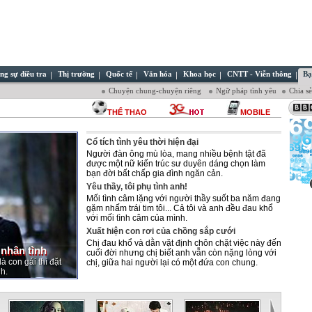
ng sự điều tra
Thị trường
Quốc tế
Văn hóa
Khoa học
CNTT - Viễn thông
Bạ
Chuyện chung-chuyện riêng
Ngữ pháp tình yêu
Chia s
THỂ THAO
MOBILE
Cổ tích tình yêu thời hiện đại
Người đàn ông mù lòa, mang nhiều bệnh tật đã
được một nữ kiến trúc sư duyên dáng chọn làm
bạn đời bất chấp gia đình ngăn cản.
Yêu thầy, tôi phụ tình anh!
Mối tình câm lặng với người thầy suốt ba năm đang
gặm nhấm trái tim tôi... Cả tôi và anh đều đau khổ
với mối tình câm của mình.
Xuất hiện con rơi của chồng sắp cưới
Chị đau khổ và dằn vặt định chôn chặt việc này đến
 nhân tình
cuối đời nhưng chị biết anh vẫn còn nặng lòng với
à con gái thì đặt
chị, giữa hai người lại có một đứa con chung.
h.