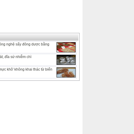
oàng và
Vợ lén gặp người cũ...
Bạn gái úp mở gợi
Trò ơi, đừng đứng
.
chuyện ấy
dưới đèn đường mỗi
đêm!
ông nghệ sấy đông dược bằng
t, đĩa sứ nhiễm chì
mực khô' không khai thác từ biển