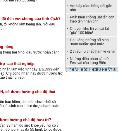
em có thể tiếp tục sống?
Vợ thấy xác chồng nổi gần
nhà
Phát hiện chồng đặt tên con
n để đến với chồng của tình địch?
theo tên nhân tình
h, tôi không làm toáng lên. Nỗi đau
hù.
Chuyện khó tin về cái tát
"giá" 100 triệu!
Đau lòng những nữ sinh
"ham muốn" quá mức
ng nặng
2 thiếu nữ chết thảm vì xe tải
 trong bài Nhói đau trước hoàn cảnh
Những điều phản cảm ở
Festival cầu Long Biên
trợ cấp thất nghiệp
g nhân làm việc từ ngày 1/3/1999 đến
việc. Chị công nhân này được hưởng trợ
 cấp thất nghiệp.
BH, có được hưởng chế độ thai
iền bảo hiểm, cho nên chưa chốt sổ
ếu tôi sinh con thì có được thanh toán
được hưởng chế độ hưu trí?
gần 33 năm do sức khỏe yếu, tôi có ý
ến 60 tuổi (nay đã 55 tuổi), tôi có được