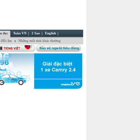
n đọc
Tuần VN
2 Sao
English
ẻ-Hồi âm
Những mối tình khác thường