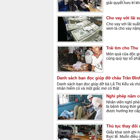
giải quyết hưu trí k
Cho vay với lãi s
Cho vay với lãi suất
xem là cho vay nặn
Trái tim cho Thu
Món quà của độc gi
cùng quỳ lạy số phậ
Danh sách bạn đọc giúp đỡ cháu Trần Đìn
Danh sách bạn đọc giúp đỡ bà Lã Thị Kếu và chá
nhân hiếm có và một giấc mơ có thật
Nghỉ phép năm c
Nhân viên nghỉ ph
bị bệnh trong thời 
được hưởng trợ cấ
Thủ tục thay đổi
Giấy khai sinh ghi
thực tế. Muốn điều 