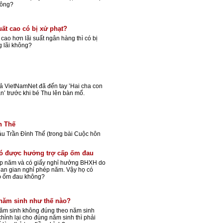
hông?
uất cao có bị xử phạt?
 cao hơn lãi suất ngân hàng thì có bị
g lãi không?
ả VietNamNet đã đến tay ’Hai cha con
n’ trước khi bé Thu lên bàn mổ.
h Thế
u Trần Đình Thế (trong bài Cuộc hôn
ó được hưởng trợ cấp ốm đau
ép năm và có giấy nghỉ hưởng BHXH do
gian gian nghỉ phép năm. Vậy họ có
p ốm đau không?
 năm sinh như thế nào?
 năm sinh không đúng theo năm sinh
chỉnh lại cho đúng năm sinh thì phải