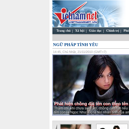
Trang chủ
Xã hội
Giáo dục
Chính trị
Phó
NGỮ PHÁP TÌNH YÊU
14:45, Chủ Nhật, 21/11/2010 (GMT+7)
Phát hiện chồng đặt tên con theo tên
Thậm chí, khi chưa siêu âm, chồng còn nói nếu l
tên con là Ngọc Như. Đó là tên nhân tình của an