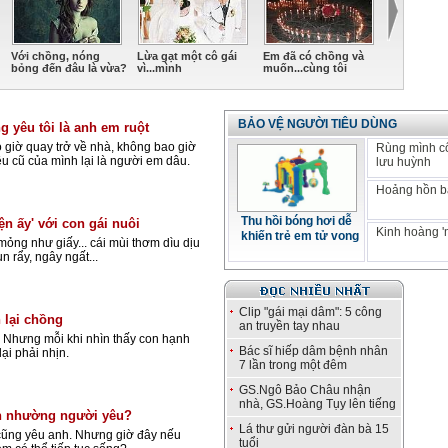
Với chồng, nóng
Lừa gạt một cô gái
Em đã có chồng và
Tôi bàng h
bỏng đến đâu là vừa?
vì...mình
muốn...cùng tôi
sốc vì vợ ..
BẢO VỆ NGƯỜI TIÊU DÙNG
g yêu tôi là anh em ruột
o giờ quay trở về nhà, không bao giờ
Rùng mình c
u cũ của mình lại là người em dâu.
lưu huỳnh
Hoảng hồn bá
Thu hồi bóng hơi dễ
ện ấy' với con gái nuôi
Kinh hoàng '
khiến trẻ em tử vong
ỏng như giấy... cái mùi thơm dìu dịu
un rẩy, ngây ngất...
Clip "gái mại dâm": 5 công
 lại chồng
an truyền tay nhau
 Nhưng mỗi khi nhìn thấy con hạnh
Bác sĩ hiếp dâm bệnh nhân
ại phải nhịn.
7 lần trong một đêm
GS.Ngô Bảo Châu nhận
nhà, GS.Hoàng Tụy lên tiếng
ên nhường người yêu?
Lá thư gửi người đàn bà 15
 cũng yêu anh. Nhưng giờ đây nếu
tuổi