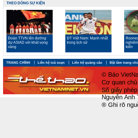
THEO DÒNG SỰ KIỆN
Đoàn TTVN lên đường
ĐT Việt Nam: Mạnh nhất
Rooney
dự ASIAD với khát vọng
trong lịch sử
nghiêm
vàng
kiến
TRANG CHÍNH
Liên hệ toà soạn
Liên hệ quảng cáo
Đặt làm trang ch
© Báo VietNa
Cơ quan chủ 
Số giấy phé
Nguyễn Anh 
® Ghi rõ ngu