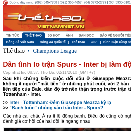
Đường dây nóng: (092) 345-7788 | (091) 356-4657 | (04) 3772-2729 | (08) 3930-8101 
TIN TỨC
THỂ THAO
3G HOT
ẢNH
BẠN ĐỌC
BẢO VỆ NGƯỜI TI
Bóng đá Việt Nam
Bóng đá quốc tế
Thể thao
360°
Bình luận cùng n
Thể thao
Champions League
Dân tình lo trận Spurs - Inter bị làm đ
Cập nhật lúc 08:37, Thứ Ba, 02/11/2010 (GMT+7)
Sau
khi chứng kiến cuộc đối đầu ở Giuseppe Meazza
không ít người "mất tiền" ở những phút cuối, với 2 bàn
liên tiếp của Bale, dân độ trở nên thận trọng trước trận t
Tottenham - Inter.
>>
Inter - Tottenham: Đêm Giuseppe Meazza kỳ lạ
>>
"Bạch tuộc" nhúng vào trận Inter - Spurs?
Các nhà cái châu Á ra tỉ lệ đồng banh. Điều đó cũng có ng
đánh giá cơ hội của hai đội là ngang nhau.