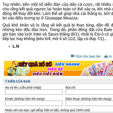
Tuy nhiên, trên một số diễn đàn của dân cá cược, rất nhiều
cho rằng kết quả ngược lại hoàn toàn có thể xảy ra, khi nhà c
động để thay đổi kèo. Làm thế sẽ giúp nhà cái thắng to, bởi 
tin vào điều tương tự ở Giuseppe Meazza.
Quá khó khăn và lo lắng về kết quả bị thao túng, dân độ 
những kèo độc đáo hơn. Trong đó, phần đông đặt cửa Bale 
ghi bàn vào lưới Inter và Spurs thắng (8/1); nhất là Eto’o có 
tiếp tục hay không (kèo 6/4; mở tỉ số 11/2, lập cú đúp 7/1)...
L.N
Gửi cho bạn bè
In 
Ý KIẾN CỦA BẠN
Họ và tên:
(cần phải nhập)
Địa chỉ:
Email:
(không hiện lên trang)
Điện thoại:
(không hiện lên trang)
Nhận xét của bạn:
(gõ tiếng Việt có dấu, không quá 1000 chữ)