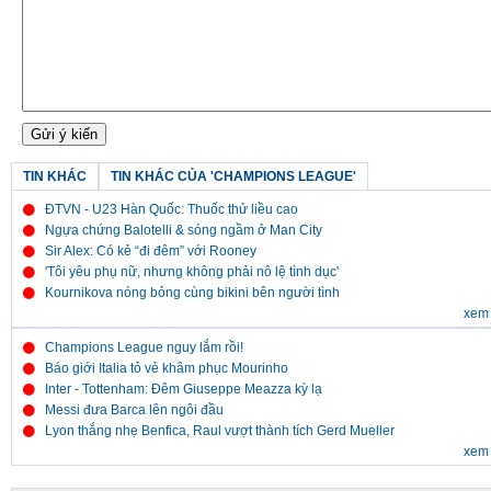
TIN KHÁC
TIN KHÁC CỦA 'CHAMPIONS LEAGUE'
ĐTVN - U23 Hàn Quốc: Thuốc thử liều cao
Ngựa chứng Balotelli & sóng ngầm ở Man City
Sir Alex: Có kẻ “đi đêm” với Rooney
'Tôi yêu phụ nữ, nhưng không phải nô lệ tình dục'
Kournikova nóng bỏng cùng bikini bên người tình
xem 
Champions League nguy lắm rồi!
Báo giới Italia tỏ vẻ khâm phục Mourinho
Inter - Tottenham: Đêm Giuseppe Meazza kỳ lạ
Messi đưa Barca lên ngôi đầu
Lyon thắng nhẹ Benfica, Raul vượt thành tích Gerd Mueller
xem 