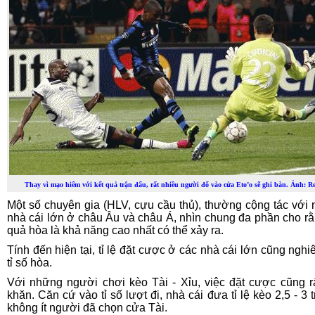
Thay vì mạo hiểm với kết quả trận đấu, rất nhiều người đổ vào cửa Eto’o sẽ ghi bàn. Ảnh: Re
Một số chuyên gia (HLV, cựu cầu thủ), thường cộng tác với
nhà cái lớn ở châu Âu và châu Á, nhìn chung đa phần cho rằ
quả hòa là khả năng cao nhất có thể xảy ra.
Tính đến hiện tại, tỉ lệ đặt cược ở các nhà cái lớn cũng nghi
tỉ số hòa.
Với những người chơi kèo Tài - Xỉu, việc đặt cược cũng r
khăn. Căn cứ vào tỉ số lượt đi, nhà cái đưa tỉ lệ kèo 2,5 - 3 t
không ít người đã chọn cửa Tài.