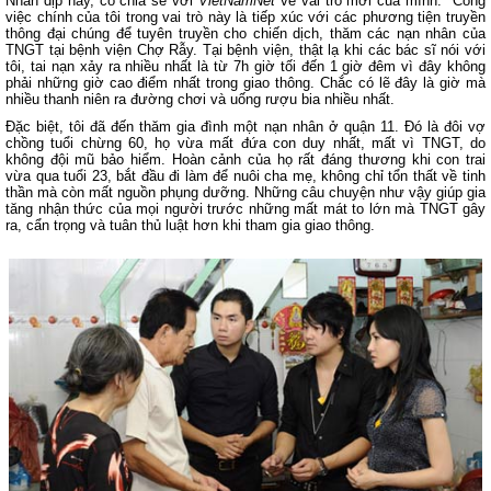
Nhân dịp này, cô chia sẻ với
VietNamNet
về vai trò mới của mình: "Công
việc chính của tôi trong vai trò này là tiếp xúc với các phương tiện truyền
thông đại chúng để tuyên truyền cho chiến dịch, thăm các nạn nhân của
TNGT tại bệnh viện Chợ Rẫy. Tại bệnh viện, thật lạ khi các bác sĩ nói với
tôi, tai nạn xảy ra nhiều nhất là từ 7h giờ tối đến 1 giờ đêm vì đây không
phải những giờ cao điểm nhất trong giao thông. Chắc có lẽ đây là giờ mà
nhiều thanh niên ra đường chơi và uống rượu bia nhiều nhất.
Đặc biệt, tôi đã đến thăm gia đình một nạn nhân ở quận 11. Đó là đôi vợ
chồng tuổi chừng 60, họ vừa mất đứa con duy nhất, mất vì TNGT, do
không đội mũ bảo hiểm. Hoàn cảnh của họ rất đáng thương khi con trai
vừa qua tuổi 23, bắt đầu đi làm để nuôi cha mẹ, không chỉ tổn thất về tinh
thần mà còn mất nguồn phụng dưỡng. Những câu chuyện như vậy giúp gia
tăng nhận thức của mọi người trước những mất mát to lớn mà TNGT gây
ra, cẩn trọng và tuân thủ luật hơn khi tham gia giao thông.