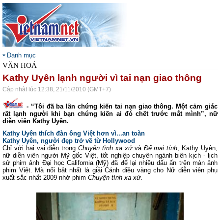
Danh mục
VĂN HOÁ
Kathy Uyên lạnh người vì tai nạn giao thông
Cập nhật lúc 12:38, 21/11/2010 (GMT+7)
- “Tôi đã ba lần chứng kiến tai nạn giao thông. Một cảm giác
rất lạnh người khi bạn chứng kiến ai đó chết trước mắt mình”, nữ
diễn viên Kathy Uyên.
Kathy Uyên thích đàn ông Việt hơn vì...an toàn
Kathy Uyên, người đẹp trở về từ Hollywood
Chỉ với hai vai diễn trong
Chuyện tình xa xứ
và
Để mai tính
, Kathy Uyên,
nữ diễn viên người Mỹ gốc Việt, tốt nghiệp chuyên ngành biên kịch - lịch
sử phim ảnh Đại học California (Mỹ) đã để lại nhiều dấu ấn trên màn ảnh
phim Việt. Mà nổi bật nhất là giải Cánh diều vàng cho Nữ diễn viên phụ
xuất sắc nhất 2009 nhờ phim
Chuyện tình xa xứ
.