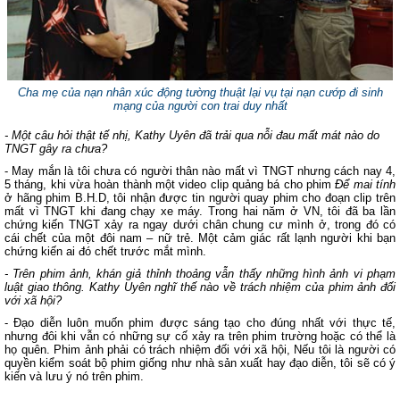
Cha mẹ của nạn nhân xúc động tường thuật lại vụ tại nạn cướp đi sinh
mạng của người con trai duy nhất
- Một câu hỏi thật tế nhị, Kathy Uyên đã trải qua nỗi đau mất mát nào do
TNGT gây ra chưa?
- May mắn là tôi chưa có người thân nào mất vì TNGT nhưng cách nay 4,
5 tháng, khi vừa hoàn thành một video clip quảng bá cho phim
Để mai tính
ở hãng phim B.H.D, tôi nhận được tin người quay phim cho đoạn clip trên
mất vì TNGT khi đang chạy xe máy. Trong hai năm ở VN, tôi đã ba lần
chứng kiến TNGT xảy ra ngay dưới chân chung cư mình ở, trong đó có
cái chết của một đôi nam – nữ trẻ. Một cảm giác rất lạnh người khi bạn
chứng kiến ai đó chết trước mắt mình.
- Trên phim ảnh, khán giả thỉnh thoảng vẫn thấy những hình ảnh vi phạm
luật giao thông. Kathy Uyên nghĩ thế nào về trách nhiệm của phim ảnh đối
với xã hội?
- Đạo diễn luôn muốn phim được sáng tạo cho đúng nhất với thực tế,
nhưng đôi khi vẫn có những sự cố xảy ra trên phim trường hoặc có thể là
họ quên. Phim ảnh phải có trách nhiệm đối với xã hội, Nếu tôi là người có
quyền kiểm soát bộ phim giống như nhà sản xuất hay đạo diễn, tôi sẽ có ý
kiến và lưu ý nó trên phim.