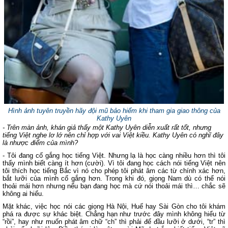
Hình ảnh tuyên truyền hãy đội mũ bảo hiểm khi tham gia giao thông của
Kathy Uyên
- Trên màn ảnh, khán giả thấy một Kathy Uyên diễn xuất rất tốt, nhưng
tiếng Việt nghe lơ lớ nên chỉ hợp với vai Việt kiều. Kathy Uyên có nghĩ đây
là nhược điểm của mình?
- Tôi đang cố gắng học tiếng Việt. Nhưng lạ là học càng nhiều hơn thì tôi
thấy mình biết càng ít hơn (cười). Vì tôi đang học cách nói tiếng Việt nên
tôi thích học tiếng Bắc vì nó cho phép tôi phát âm các từ chính xác hơn,
bắt lưỡi của mình cố gắng hơn. Trong khi đó, giọng Nam dù có thể nói
thoải mái hơn nhưng nếu bạn đang học mà cứ nói thoải mái thì… chắc sẽ
không ai hiểu.
Mặt khác, việc học nói các giọng Hà Nội, Huế hay Sài Gòn cho tôi khám
phá ra được sự khác biệt. Chẳng hạn như trước đây mình không hiểu từ
“rồi”, hay như muốn phát âm chữ “ch” thì phải để đầu lưỡi ở dưới, “tr” thì