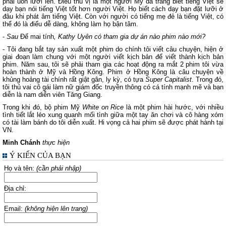
phải uốn lưỡi lên. Điều thú vị là một người Mỹ da trắng biết tiếng Việt sẽ
dạy bạn nói tiếng Việt tốt hơn người Việt. Họ biết cách dạy bạn đặt lưỡi ở
đâu khi phát âm tiếng Việt. Còn với người có tiếng mẹ đẻ là tiếng Việt, có
thể đó là điểu dễ dàng, không làm họ bận tâm.
-
Sau
Để mai tính
, Kathy Uyên có tham gia dự án nào phim nào mới?
- Tôi đang bắt tay sản xuất một phim do chính tôi viết câu chuyện, hiện ở
giai đoạn làm chung với một người viết kịch bản để viết thành kịch bản
phim. Năm sau, tôi sẽ phải tham gia các hoạt động ra mắt 2 phim tôi vừa
hoàn thành ở Mỹ và Hồng Kông. Phim ở Hồng Kông là câu chuyện về
khủng hoảng tài chính rất giật gân, ly kỳ, có tựa
Super Capitalist
. Trong đó,
tôi thủ vai cô gái làm nữ giám đốc truyền thông có cá tính mạnh mẽ và bạn
diễn là nam diễn viên Tăng Giang.
Trong khi đó, bộ phim Mỹ
White on Rice
là một phim hài hước, với nhiều
tình tiết lắt léo xung quanh mối tình giữa một tay ăn chơi và cô hàng xóm
có tài làm bánh do tôi diễn xuất. Hi vọng cả hai phim sẽ được phát hành tại
VN.
Minh Chánh
thực hiện
Ý KIẾN CỦA BẠN
Họ và tên:
(cần phải nhập)
Địa chỉ:
Email:
(không hiện lên trang)