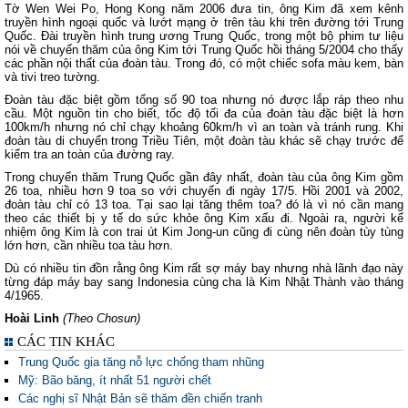
Tờ Wen Wei Po, Hong Kong năm 2006 đưa tin, ông Kim đã xem kênh
truyền hình ngoại quốc và lướt mạng ở trên tàu khi trên đường tới Trung
Quốc. Đài truyền hình trung ương Trung Quốc, trong một bộ phim tư liệu
nói về chuyến thăm của ông Kim tới Trung Quốc hồi tháng 5/2004 cho thấy
các phần nội thất của đoàn tàu. Trong đó, có một chiếc sofa màu kem, bàn
và tivi treo tường.
Đoàn tàu đặc biệt gồm tổng số 90 toa nhưng nó được lắp ráp theo nhu
cầu. Một nguồn tin cho biết, tốc độ tối đa của đoàn tàu đặc biệt là hơn
100km/h nhưng nó chỉ chạy khoảng 60km/h vì an toàn và tránh rung. Khi
đoàn tàu di chuyển trong Triều Tiên, một đoàn tàu khác sẽ chạy trước để
kiểm tra an toàn của đường ray.
Trong chuyến thăm Trung Quốc gần đây nhất, đoàn tàu của ông Kim gồm
26 toa, nhiều hơn 9 toa so với chuyến đi ngày 17/5. Hồi 2001 và 2002,
đoàn tàu chỉ có 13 toa. Tại sao lại tăng thêm toa? đó là vì nó cần mang
theo các thiết bị y tế do sức khỏe ông Kim xấu đi. Ngoài ra, người kế
nhiệm ông Kim là con trai út Kim Jong-un cũng đi cùng nên đoàn tùy tùng
lớn hơn, cần nhiều toa tàu hơn.
Dù có nhiều tin đồn rằng ông Kim rất sợ máy bay nhưng nhà lãnh đạo này
từng đáp máy bay sang Indonesia cùng cha là Kim Nhật Thành vào tháng
4/1965.
Hoài Linh
(Theo Chosun)
CÁC TIN KHÁC
Trung Quốc gia tăng nỗ lực chống tham nhũng
Mỹ: Bão băng, ít nhất 51 người chết
Các nghị sĩ Nhật Bản sẽ thăm đền chiến tranh