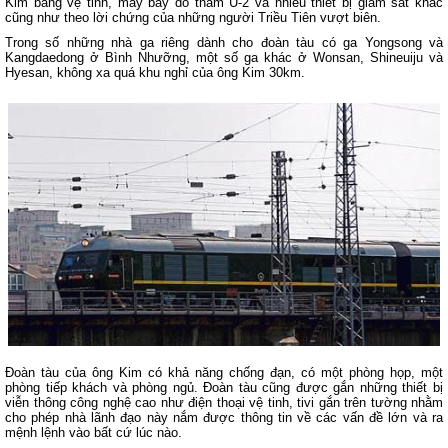
Kim bằng vệ tinh, máy bay do thám U-2 và nhiều thiết bị giám sát khác
cũng như theo lời chứng của những người Triều Tiên vượt biên.
Trong số những nhà ga riêng dành cho đoàn tàu có ga Yongsong và
Kangdaedong ở Bình Nhưỡng, một số ga khác ở Wonsan, Shineuiju và
Hyesan, không xa quá khu nghỉ của ông Kim 30km.
Đoàn tàu của ông Kim có khả năng chống đạn, có một phòng họp, một
phòng tiếp khách và phòng ngủ. Đoàn tàu cũng được gắn những thiết bị
viễn thông công nghệ cao như điện thoại vệ tinh, tivi gắn trên tường nhằm
cho phép nhà lãnh đạo này nắm được thông tin về các vấn đề lớn và ra
mệnh lệnh vào bất cứ lúc nào.