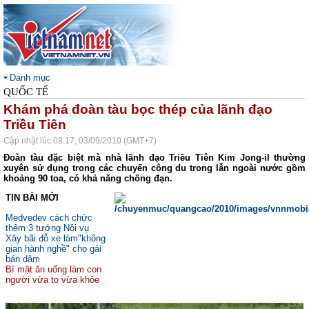
Danh mục
QUỐC TẾ
Khám phá đoàn tàu bọc thép của lãnh đạo
Triều Tiên
Cập nhật lúc 08:17, 03/09/2010 (GMT+7)
Đoàn tàu đặc biệt mà nhà lãnh đạo Triều Tiên Kim Jong-il thường
xuyên sử dụng trong các chuyến công du trong lẫn ngoài nước gồm
khoảng 90 toa, có khả năng chống đạn.
TIN BÀI MỚI
Medvedev cách chức
thêm 3 tướng Nội vụ
Xây bãi đỗ xe làm"không
gian hành nghề" cho gái
bán dâm
Bí mật ăn uống làm con
người vừa to vừa khỏe