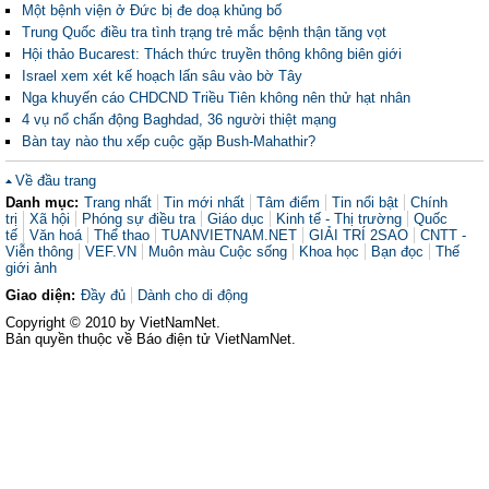
Một bệnh viện ở Đức bị đe doạ khủng bố
Trung Quốc điều tra tình trạng trẻ mắc bệnh thận tăng vọt
Hội thảo Bucarest: Thách thức truyền thông không biên giới
Israel xem xét kế hoạch lấn sâu vào bờ Tây
Nga khuyến cáo CHDCND Triều Tiên không nên thử hạt nhân
4 vụ nổ chấn động Baghdad, 36 người thiệt mạng
Bàn tay nào thu xếp cuộc gặp Bush-Mahathir?
Về đầu trang
Danh mục:
Trang nhất
Tin mới nhất
Tâm điểm
Tin nổi bật
Chính
trị
Xã hội
Phóng sự điều tra
Giáo dục
Kinh tế - Thị trường
Quốc
tế
Văn hoá
Thể thao
TUANVIETNAM.NET
GIẢI TRÍ 2SAO
CNTT -
Viễn thông
VEF.VN
Muôn màu Cuộc sống
Khoa học
Bạn đọc
Thế
giới ảnh
Giao diện:
Đầy đủ
Dành cho di động
Copyright © 2010 by VietNamNet.
Bản quyền thuộc về Báo điện tử VietNamNet.