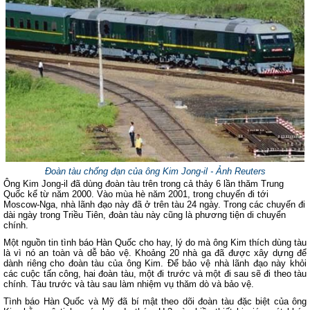
Đoàn tàu chống đạn của ông Kim Jong-il - Ảnh Reuters
Ông Kim Jong-il đã dùng đoàn tàu trên trong cả thảy 6 lần thăm Trung
Quốc kể từ năm 2000. Vào mùa hè năm 2001, trong chuyến đi tới
Moscow-Nga, nhà lãnh đạo này đã ở trên tàu 24 ngày. Trong các chuyến đi
dài ngày trong Triều Tiên, đoàn tàu này cũng là phương tiện di chuyển
chính.
Một nguồn tin tình báo Hàn Quốc cho hay, lý do mà ông Kim thích dùng tàu
là vì nó an toàn và dễ bảo vệ. Khoảng 20 nhà ga đã được xây dựng để
dành riêng cho đoàn tàu của ông Kim. Để bảo vệ nhà lãnh đạo này khỏi
các cuộc tấn công, hai đoàn tàu, một đi trước và một đi sau sẽ đi theo tàu
chính. Tàu trước và tàu sau làm nhiệm vụ thăm dò và bảo vệ.
Tình báo Hàn Quốc và Mỹ đã bí mật theo dõi đoàn tàu đặc biệt của ông