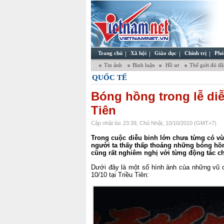
Trang chủ
Xã hội
Giáo dục
Chính trị
Phó
Tin ảnh
Bình luận
Hồ sơ
Thế giới đó đ
QUỐC TẾ
Bóng hồng trong lễ diễ
Tiên
Cập nhật lúc 23:39, Chủ Nhật, 10/10/2010 (GMT+7)
Trong cuộc diễu binh lớn chưa từng có vừa
người ta thấy thấp thoáng những bóng hồ
cũng rất nghiêm nghị với từng động tác 
Dưới đây là một số hình ảnh của những vũ cô
10/10 tại Triều Tiên: