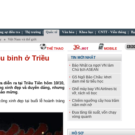
ng sự điều tra
Thị trường
Quốc tế
Văn hóa
Khoa học
CNTT - Viễn thông
Bạ
ây
Việt Nam và thế giới
THỂ THAO
MOBILE
u binh ở Triều
TIN MỚI NHẤT
Báo Nhật ca ngợi VN làm
Chủ tịch ASEAN
GS Ngô Bảo Châu: khơi
đam mê từ tiểu học
 diễn ra tại Triều Tiên hôm 10/10,
ng xinh đẹp và duyên dáng, nhưng
Ghế máy bay VN Airlines bị
chào mừng
.
vỡ, rách vỏ bọc
ng xinh đẹp tại buổi lễ hoành tráng
Chiêm ngưỡng cây hoa trăm
năm mới nở
Đua tăng lãi suất, vốn chạy
vòng quanh
HỒ SƠ