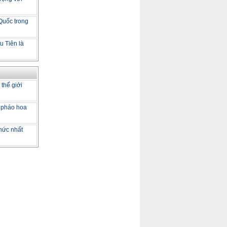
 Quốc trong
u Tiên là
 thế giới
 pháo hoa
hức nhất