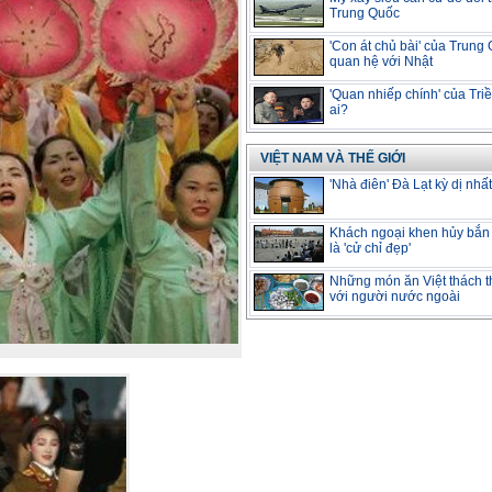
Trung Quốc
'Con át chủ bài' của Trung
quan hệ với Nhật
'Quan nhiếp chính' của Triề
ai?
VIỆT NAM VÀ THẾ GIỚI
'Nhà điên' Đà Lạt kỳ dị nhất
Khách ngoại khen hủy bắn
là 'cử chỉ đẹp'
Những món ăn Việt thách t
với người nước ngoài