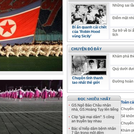
Những sai lầm
Điểm mặt nhữ
Bí ẩn quanh cái chết
Sự trở về bí
của 'Robin Hood
tích
vùng Sicily'
CHUYỆN ĐÓ ĐÂY
Khám phá thế
Quỳ dưới đư
Chuyện tình thanh
Đường hoàn 
tao nhất thế giới
Toàn cả
GS.Ngô Bảo Châu nhận
Chuyển 
nhà, GS.Hoàng Tụy lên tiếng
Sẽ khôn
Clip "gái mại dâm": 5 công
an truyền tay nhau
Chuyển 
Bác sĩ hiếp dâm bệnh nhân
Khám ph
7 lần trong một đêm