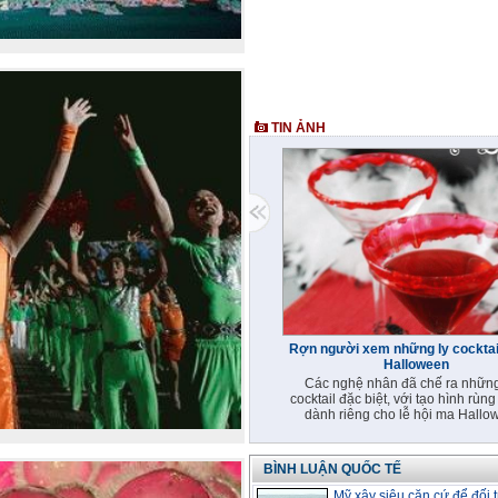
TIN ẢNH
Rợn người xem những ly cocktail
Halloween
Các nghệ nhân đã chế ra những
cocktail đặc biệt, với tạo hình rùng
dành riêng cho lễ hội ma Hallo
BÌNH LUẬN QUỐC TẾ
Mỹ xây siêu căn cứ để đối 