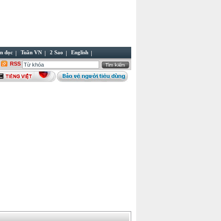
n đọc
Tuần VN
2 Sao
English
RSS