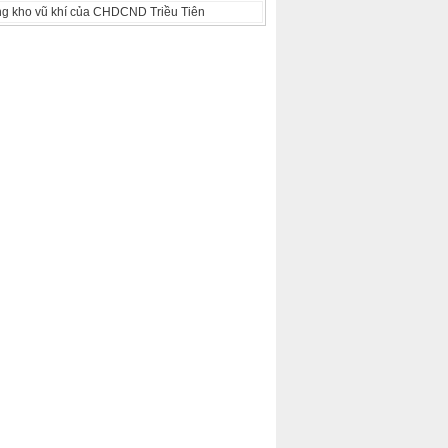
ng kho vũ khí của CHDCND Triều Tiên