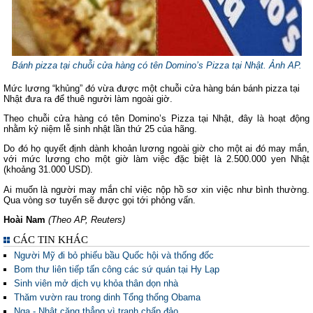
Bánh pizza tại chuỗi cửa hàng có tên Domino’s Pizza tại Nhật. Ảnh AP.
Mức lương “khủng” đó vừa được một chuỗi cửa hàng bán bánh pizza tại
Nhật đưa ra để thuê người làm ngoài giờ.
Theo chuỗi cửa hàng có tên Domino’s Pizza tại Nhật, đây là hoạt động
nhằm kỷ niệm lễ sinh nhật lần thứ 25 của hãng.
Do đó họ quyết định dành khoản lương ngoài giờ cho một ai đó may mắn,
với mức lương cho một giờ làm việc đặc biệt là 2.500.000 yen Nhật
(khoảng 31.000 USD).
Ai muốn là người may mắn chỉ việc nộp hồ sơ xin việc như bình thường.
Qua vòng sơ tuyển sẽ được gọi tới phỏng vấn.
Hoài
Nam
(Theo AP, Reuters)
CÁC TIN KHÁC
Người Mỹ đi bỏ phiếu bầu Quốc hội và thống đốc
Bom thư liên tiếp tấn công các sứ quán tại Hy Lạp
Sinh viên mở dịch vụ khỏa thân dọn nhà
Thăm vườn rau trong dinh Tổng thống Obama
Nga - Nhật căng thẳng vì tranh chấp đảo