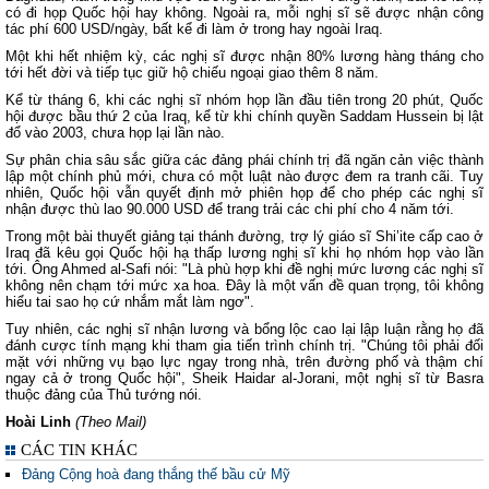
có đi họp Quốc hội hay không. Ngoài ra, mỗi nghị sĩ sẽ được nhận công
tác phí 600 USD/ngày, bất kể đi làm ở trong hay ngoài Iraq.
Một khi hết nhiệm kỳ, các nghị sĩ được nhận 80% lương hàng tháng cho
tới hết đời và tiếp tục giữ hộ chiếu ngoại giao thêm 8 năm.
Kể từ tháng 6, khi các nghị sĩ nhóm họp lần đầu tiên trong 20 phút, Quốc
hội được bầu thứ 2 của Iraq, kể từ khi chính quyền Saddam Hussein bị lật
đổ vào 2003, chưa họp lại lần nào.
Sự phân chia sâu sắc giữa các đảng phái chính trị đã ngăn cản việc thành
lập một chính phủ mới, chưa có một luật nào được đem ra tranh cãi. Tuy
nhiên, Quốc hội vẫn quyết định mở phiên họp để cho phép các nghị sĩ
nhận được thù lao 90.000 USD để trang trải các chi phí cho 4 năm tới.
Trong một bài thuyết giảng tại thánh đường, trợ lý giáo sĩ Shi’ite cấp cao ở
Iraq đã kêu gọi Quốc hội hạ thấp lương nghị sĩ khi họ nhóm họp vào lần
tới. Ông Ahmed al-Safi nói: "Là phù hợp khi đề nghị mức lương các nghị sĩ
không nên chạm tới mức xa hoa. Đây là một vấn đề quan trọng, tôi không
hiểu tai sao họ cứ nhắm mắt làm ngơ".
Tuy nhiên, các nghị sĩ nhận lương và bổng lộc cao lại lập luận rằng họ đã
đánh cược tính mạng khi tham gia tiến trình chính trị. "Chúng tôi phải đối
mặt với những vụ bạo lực ngay trong nhà, trên đường phố và thậm chí
ngay cả ở trong Quốc hội", Sheik Haidar al-Jorani, một nghị sĩ từ Basra
thuộc đảng của Thủ tướng nói.
Hoài Linh
(Theo Mail)
CÁC TIN KHÁC
Đảng Cộng hoà đang thắng thế bầu cử Mỹ