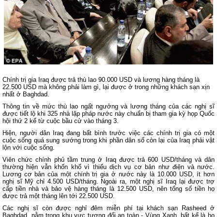
Chính trị gia Iraq được trả thù lao 90.000 USD và lương hàng tháng là
22.500 USD mà không phải làm gì, lại được ở trong những khách sạn xịn
nhất ở Baghdad.
Thông tin về mức thù lao ngất ngưởng và lương tháng của các nghị sĩ
được tiết lộ khi 325 nhà lập pháp nước này chuẩn bị tham gia kỳ họp Quốc
hội thứ 2 kể từ cuộc bầu cử vào tháng 3.
Hiện, người dân Iraq đang bất bình trước việc các chính trị gia có một
cuộc sống quá sung sướng trong khi phần dân số còn lại của Iraq phải vật
lộn với cuộc sống.
Viên chức chính phủ tầm trung ở Iraq được trả 600 USD/tháng và dân
thường hiện vẫn khốn khổ vì thiếu dịch vụ cơ bản như điện và nước.
Lương cơ bản của một chính trị gia ở nước này là 10.000 USD, ít hơn
nghị sĩ Mỹ chỉ 4.500 USD/tháng. Ngoài ra, một nghị sĩ Iraq lại được trợ
cấp tiền nhà và bảo vệ hàng tháng là 12.500 USD, nên tổng số tiền họ
được trả một tháng lên tới 22.500 USD.
Các nghị sĩ còn được nghỉ đêm miễn phí tại khách sạn Rasheed ở
Baghdad, nằm trong khu vực tương đối an toàn - Vùng Xanh, bất kể là họ