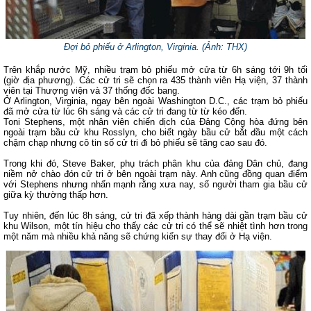
Đợi bỏ phiếu ở Arlington, Virginia. (Ảnh: THX)
Trên khắp nước Mỹ, nhiều trạm bỏ phiếu mở cửa từ 6h sáng tới 9h tối
(giờ địa phương). Các cử tri sẽ chọn ra 435 thành viên Hạ viện, 37 thành
viên tại Thượng viện và 37 thống đốc bang.
Ở Arlington, Virginia, ngay bên ngoài Washington D.C., các trạm bỏ phiếu
đã mở cửa từ lúc 6h sáng và các cử tri đang từ từ kéo đến.
Toni Stephens, một nhân viên chiến dịch của Đảng Cộng hòa đứng bên
ngoài trạm bầu cử khu
Rosslyn,
cho biết ngày bầu cử bắt đầu một cách
chậm chạp nhưng cô tin số cử tri đi bỏ phiếu sẽ tăng cao sau đó.
Trong khi đó, Steve Baker, phụ trách phân khu của đảng Dân chủ, đang
niềm nở chào đón cử tri ở bên ngoài trạm này. Anh cũng đồng quan điểm
với Stephens nhưng nhấn mạnh rằng xưa nay, số người tham gia bầu cử
giữa kỳ thường thấp hơn.
Tuy nhiên, đến lúc 8h sáng, cử tri đã xếp thành hàng dài gần trạm bầu cử
khu Wilson, một tín hiệu cho thấy các cử tri có thể sẽ nhiệt tình hơn trong
một năm mà nhiều khả năng sẽ chứng kiến sự thay đổi ở Hạ viện.