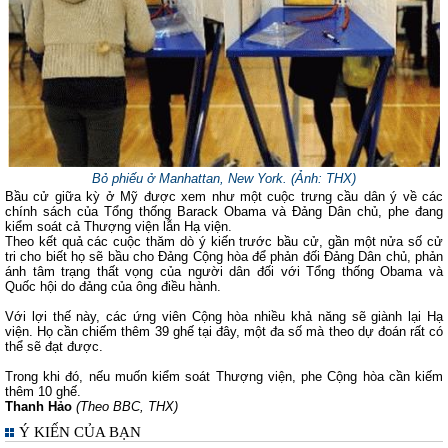
Bỏ phiếu ở Manhattan, New York. (Ảnh: THX)
Bầu cử giữa kỳ ở Mỹ được xem như một cuộc trưng cầu dân ý về các
chính sách của Tổng thống Barack Obama và Đảng Dân chủ, phe đang
kiểm soát cả Thượng viện lẫn Hạ viện.
Theo kết quả các cuộc thăm dò ý kiến trước bầu cử, gần một nửa số cử
tri cho biết họ sẽ bầu cho Đảng Cộng hòa để phản đối Đảng Dân chủ, phản
ánh tâm trạng thất vọng của người dân đối với Tổng thống Obama và
Quốc hội do đảng của ông điều hành.
Với lợi thế này, các ứng viên Cộng hòa nhiều khả năng sẽ giành lại Hạ
viện. Họ cần chiếm thêm 39 ghế tại đây, một đa số mà theo dự đoán rất có
thể sẽ đạt được.
Trong khi đó, nếu muốn kiểm soát Thượng viện, phe Cộng hòa cần kiếm
thêm 10 ghế.
Thanh Hảo
(Theo BBC, THX)
Ý KIẾN CỦA BẠN