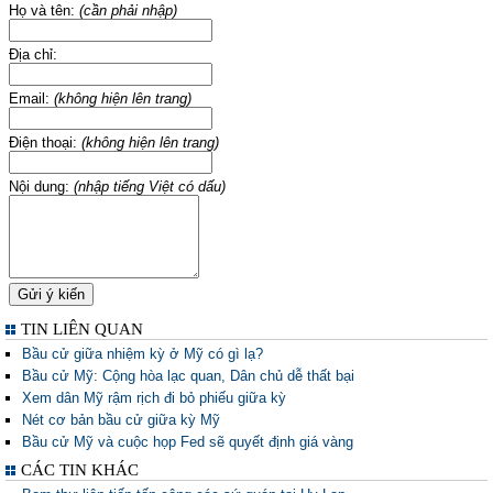
Họ và tên:
(cần phải nhập)
Địa chỉ:
Email:
(không hiện lên trang)
Điện thoại:
(không hiện lên trang)
Nội dung:
(nhập tiếng Việt có dấu)
TIN LIÊN QUAN
Bầu cử giữa nhiệm kỳ ở Mỹ có gì lạ?
Bầu cử Mỹ: Cộng hòa lạc quan, Dân chủ dễ thất bại
Xem dân Mỹ rậm rịch đi bỏ phiếu giữa kỳ
Nét cơ bản bầu cử giữa kỳ Mỹ
Bầu cử Mỹ và cuộc họp Fed sẽ quyết định giá vàng
CÁC TIN KHÁC