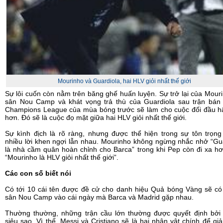
Mourinho và Guardiola, hai HLV giỏi nhất thế giới
Sự lôi cuốn còn nằm trên băng ghế huấn luyện. Sự trở lại của Mour
sân Nou Camp và khát vọng trả thù của Guardiola sau trận bán k
Champions League của mùa bóng trước sẽ làm cho cuộc đối đầu h
hơn. Đó sẽ là cuộc đọ mặt giữa hai HLV giỏi nhất thế giới.
Sự kình địch là rõ ràng, nhưng được thể hiện trong sự tôn trọng
nhiều lời khen ngợi lẫn nhau. Mourinho không ngừng nhắc nhở “Gu
là nhà cầm quân hoàn chỉnh cho Barca” trong khi Pep còn đi xa h
“Mourinho là HLV giỏi nhất thế giới”.
Các con số biết nói
Có tới 10 cái tên được đề cử cho danh hiệu Quả bóng Vàng sẽ có
sân Nou Camp vào cái ngày mà Barca và Madrid gặp nhau.
Thường thường, những trận cầu lớn thường được quyết định bởi
siêu sao. Vì thế, Messi và Cristiano sẽ là hai nhân vật chính để giả