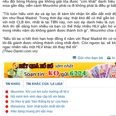
nếu đội bóng Hoàng gia không giải tỏa được “cơn khát” danh hiệ
mùa gần đây, viễn cảnh Mourinho phải ra đi không phải là điều gì bấ
“Tôi luôn hiểu vinh dự và áp lực đi kèm khi nhận lời dẫn dắt một đ
lớn như Real Madrid. Trong thời đại này, thật khó để có thể gắn bó 
với một CLB lớn, nhất là tại TBN này, nơi sức ép danh hiệu là cực
Anh thì dễ dàng hơn nhiều và bạn có thể thấy nhiều HLV gắn bó 
trong nhiều năm dù không giành được thành tích gì”, Mourinho chia 
“Nếu tôi tại vị hết thời hạn hợp đồng 4 năm với Real Madrid thì có n
tôi đã giành được những thành công nhất định. Còn ngược lại, sẽ k
ngạc nhiên nếu một HLV khác tới thay thế tôi”.
(Theo Dantri.com.vn)
Gửi cho bạn bè
In 
TIN KHÁC
TIN KHÁC CỦA 'LA LIGA'
Mourinho: Khi con tim luôn hướng về M.U
Nữ minh tinh xinh đẹp cặp bồ với Mutu
Sir Alex lý giải “bàn thắng kỳ lạ” của Nani
Maradona: Sinh nhật buồn nhất đời tôi
Inter đang hoang phí vận may