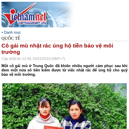
Danh mục
QUỐC TẾ
Cô gái mù nhặt rác ủng hộ tiền bảo vệ môi
trường
Cập nhật lúc 12:48, 03/11/2010 (GMT+7)
Một cô gái mù ở Trung Quốc đã khiến nhiều người cảm phục sau khi
đem một nửa số tiền kiếm được từ việc nhặt rác để ủng hộ cho quỹ
bảo vệ môi trường.