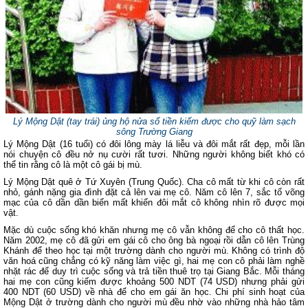
Lý Mộng Dật (tay trái) ủng hộ nửa số tiền kiếm được cho quỹ làm sạch
sông Trường Giang
Lý Mộng Dật (16 tuổi) có đôi lông mày lá liễu và đôi mắt rất đẹp, mỗi lần
nói chuyện cô đều nở nụ cười rất tươi. Những người không biết khó có
thể tin rằng cô là một cô gái bị mù.
Lý Mộng Dật quê ở Tứ Xuyên (Trung Quốc). Cha cô mất từ khi cô còn rất
nhỏ, gánh nặng gia đình đặt cả lên vai mẹ cô. Năm cô lên 7, sắc tố võng
mạc của cô dần dần biến mất khiến đôi mắt cô không nhìn rõ được mọi
vật.
Mặc dù cuộc sống khó khăn nhưng mẹ cô vẫn không để cho cô thất học.
Năm 2002, mẹ cô đã gửi em gái cô cho ông bà ngoại rồi dẫn cô lên Trùng
Khánh để theo học tại một trường dành cho người mù. Không có trình độ
văn hoá cũng chẳng có kỹ năng làm việc gì, hai mẹ con cô phải làm nghề
nhặt rác để duy trì cuộc sống và trả tiền thuê trọ tại Giang Bắc. Mỗi tháng
hai mẹ con cũng kiếm được khoảng 500 NDT (74 USD) nhưng phải gửi
400 NDT (60 USD) về nhà để cho em gái ăn học. Chi phí sinh hoạt của
Mộng Dật ở trường dành cho người mù đều nhờ vào những nhà hảo tâm