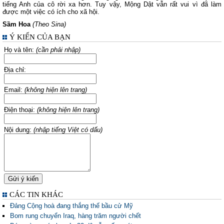
tiếng Anh của cô rời xa hơn. Tuy vậy, Mộng Dật vẫn rất vui vì đã làm
được một việc có ích cho xã hội.
Sầm Hoa
(Theo Sina)
Ý KIẾN CỦA BẠN
Họ và tên:
(cần phải nhập)
Địa chỉ:
Email:
(không hiện lên trang)
Điện thoại:
(không hiện lên trang)
Nội dung:
(nhập tiếng Việt có dấu)
CÁC TIN KHÁC
Đảng Cộng hoà đang thắng thế bầu cử Mỹ
Bom rung chuyển Iraq, hàng trăm người chết