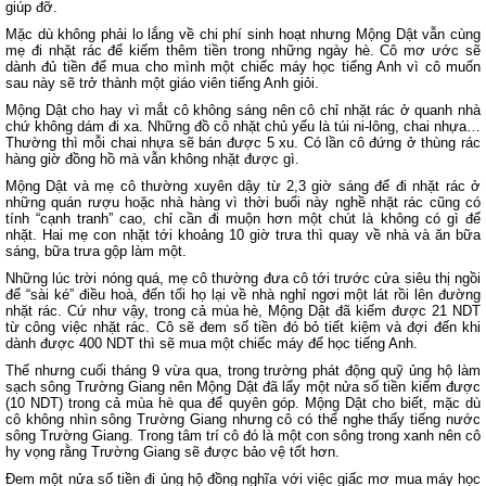
giúp đỡ.
Mặc dù không phải lo lắng về chi phí sinh hoạt nhưng Mộng Dật vẫn cùng
mẹ đi nhặt rác để kiếm thêm tiền trong những ngày hè. Cô mơ ước sẽ
dành đủ tiền để mua cho mình một chiếc máy học tiếng Anh vì cô muốn
sau này sẽ trở thành một giáo viên tiếng Anh giỏi.
Mộng Dật cho hay vì mắt cô không sáng nên cô chỉ nhặt rác ở quanh nhà
chứ không dám đi xa. Những đồ cô nhặt chủ yếu là túi ni-lông, chai nhựa…
Thường thì mỗi chai nhựa sẽ bán được 5 xu. Có lần cô đứng ở thùng rác
hàng giờ đồng hồ mà vẫn không nhặt được gì.
Mộng Dật và mẹ cô thường xuyên dậy từ 2,3 giờ sáng để đi nhặt rác ở
những quán rượu hoặc nhà hàng vì thời buổi này nghề nhặt rác cũng có
tính “cạnh tranh” cao, chỉ cần đi muộn hơn một chút là không có gì để
nhặt. Hai mẹ con nhặt tới khoảng 10 giờ trưa thì quay về nhà và ăn bữa
sáng, bữa trưa gộp làm một.
Những lúc trời nóng quá, mẹ cô thường đưa cô tới trước cửa siêu thị ngồi
để “sài ké” điều hoà, đến tối họ lại về nhà nghỉ ngơi một lát rồi lên đường
nhặt rác. Cứ như vậy, trong cả mùa hè, Mộng Dật đã kiếm được 21 NDT
từ công việc nhặt rác. Cô sẽ đem số tiền đó bỏ tiết kiệm và đợi đến khi
dành được 400 NDT thì sẽ mua một chiếc máy để học tiếng Anh.
Thế nhưng cuối tháng 9 vừa qua, trong trường phát động quỹ ủng hộ làm
sạch sông Trường Giang nên Mộng Dật đã lấy một nửa số tiền kiếm được
(10 NDT) trong cả mùa hè qua để quyên góp. Mộng Dật cho biết, mặc dù
cô không nhìn sông Trường Giang nhưng cô có thể nghe thấy tiếng nước
sông Trường Giang. Trong tâm trí cô đó là một con sông trong xanh nên cô
hy vọng rằng Trường Giang sẽ được bảo vệ tốt hơn.
Đem một nửa số tiền đi ủng hộ đồng nghĩa với việc giấc mơ mua máy học