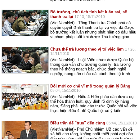
Bộ trưởng, chủ tịch tỉnh kết luận sai, sẽ
thanh tra lại
17:13, 15/11/2010
(VietNamNet) - Tổng Thanh tra Chính phủ có
quyền quyết định thanh tra lại vụ việc đã được
bộ trưởng kết luận nhưng phát hiện có dấu hiệu
vi phạm pháp luật khi được Thủ tướng giao.
Chưa thể trả lương theo vị trí việc làm
17:26,
15/11/2010
(VietNamNet) - Luật Viên chức được Quốc hội
thông qua vẫn chủ trương quản lý, trả lương
theo hệ thống ngạch bậc, chức danh nghề
nghiệp, song cân nhắc cải cách theo lộ trình.
Đổi mới cơ chế vĩ mô trong quản lý Đảng
09:04, 15/11/2010
(VietNamNet) - Điều 4 Hiến pháp cần được cụ
thể hóa thành luật, quy định rõ định kỳ hàng
năm, Đảng phải báo cáo trước Quốc hội về việc
thực hiện điều 4, để Quốc hội có ý kiến..
Điều trần để "truy" đến cùng
05:44, 15/11/2010
(VietNamNet)- Phó Chủ nhiệm UB các vấn đề
xã hội cho rằng, không nhất thiết phải đợi dồn
đến nửa năm một lần mới đưa ra nghị trường