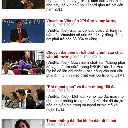
họp báo chiều nay (19/11), lãnh đạo Vinashin
cho hay, sẽ xin chủ nợ lùi thời gian trả nợ đến
năm 2011.
Vinashin: Vẫn còn 174 đơn vị nợ lương
19:18, 19/11/2010
(VietNamNet)-Sau tái cơ cấu bước 2, tổng tài
sản của Vinashin sẽ còn 68.243 tỷ đồng. Tổng
nợ phải trả còn 53.054 tỷ đồng.
Chuyện đại biểu bị bắt đính chính sau chất
vấn bộ trưởng
06:18, 19/11/2010
(VietNamNet)- Quan niệm chất vấn "không phải
để vạch lá tìm sâu", song ĐBQH Trần Thị Hoa
Ry kể có lần chị nhận được công văn yêu cầu
phải đính chính việc chất vấn Bộ trưởng GTVT.
"Phí ngoại giao" và tham nhũng đất đai
04:38, 19/11/2010
(VietNamNet) - Một loạt kẽ hở tạo đất màu mỡ
cho tham nhũng trong quản lý đất đai đã được
các chuyên gia trong và ngoài nước mổ xẻ
ngày 18/11.
Tham nhũng đất đai khiến dân đi lề trái
05:54, 18/11/2010