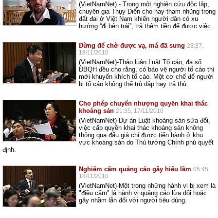
(VietNamNet) - Trong một nghiên cứu độc lập,
chuyên gia Thụy Điển cho hay tham nhũng trong
đất đai ở Việt Nam khiến người dân có xu
hướng “đi bên trái”, trả thêm tiền để được việc.
Đừng để chờ được vạ, má đã sưng
23:37,
18/11/2010
(VietNamNet)-Thảo luận Luật Tố cáo, đa số
ĐBQH đều cho rằng, có bảo vệ người tố cáo thì
mới khuyến khích tố cáo. Một cơ chế để người
bị tố cáo không thể trù dập hay trả thù.
Cho phép chuyển nhượng quyền khai thác
khoáng sản
21:35, 17/11/2010
(VietNamNet)-Dự án Luật khoáng sản sửa đổi,
việc cấp quyền khai thác khoáng sản không
thông qua đấu giá chỉ được tiến hành ở khu
vực khoáng sản do Thủ tướng Chính phủ quyết
định.
Nghiêm cấm quảng cáo gây hiểu lầm
05:45,
18/11/2010
(VietNamNet)-Một trong những hành vi bị xem là
"điều cấm" là hành vi quảng cáo lừa dối hoặc
gây nhầm lẫn đối với người tiêu dùng.