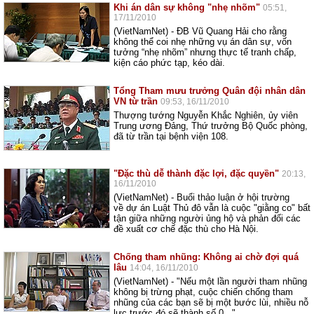
Khi án dân sự không "nhẹ nhõm"
05:51,
17/11/2010
(VietNamNet) - ĐB Vũ Quang Hải cho rằng
không thể coi nhẹ những vụ án dân sự, vốn
tưởng “nhẹ nhõm” nhưng thực tế tranh chấp,
kiện cáo phức tạp, kéo dài.
Tổng Tham mưu trưởng Quân đội nhân dân
VN từ trần
09:53, 16/11/2010
Thượng tướng Nguyễn Khắc Nghiên, ủy viên
Trung ương Đảng, Thứ trưởng Bộ Quốc phòng,
đã từ trần tại bệnh viện 108.
"Đặc thù dễ thành đặc lợi, đặc quyền"
20:13,
16/11/2010
(VietNamNet) - Buổi thảo luận ở hội trường
về dự án Luật Thủ đô vẫn là cuộc "giằng co" bất
tận giữa những người ủng hộ và phản đối các
đề xuất cơ chế đặc thù cho Hà Nội.
Chống tham nhũng: Không ai chờ đợi quá
lâu
14:04, 16/11/2010
(VietNamNet) - "Nếu một lần người tham nhũng
không bị trừng phạt, cuộc chiến chống tham
nhũng của các bạn sẽ bị một bước lùi, nhiều nỗ
lực trước đó sẽ thành số 0...".