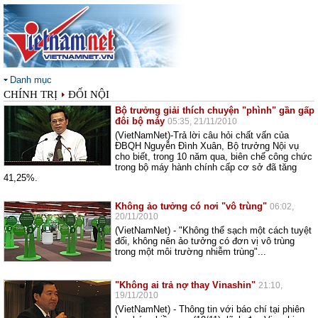
Danh mục
CHÍNH TRỊ
ĐỐI NỘI
Bộ trưởng giải thích chuyện "phình" gần gấp
đôi bộ máy
05:35, 21/11/2010
(VietNamNet)-Trả lời câu hỏi chất vấn của
ĐBQH Nguyễn Đình Xuân, Bộ trưởng Nội vụ
cho biết, trong 10 năm qua, biên chế công chức
trong bộ máy hành chính cấp cơ sở đã tăng
41,25%.
Không ảo tưởng có nơi "vô trùng"
06:02,
20/11/2010
(VietNamNet) - "Không thể sạch một cách tuyệt
đối, không nên ảo tưởng có đơn vị vô trùng
trong một môi trường nhiễm trùng"...
"Không ai trả nợ thay Vinashin"
21:10,
19/11/2010
(VietNamNet) - Thông tin với báo chí tại phiên