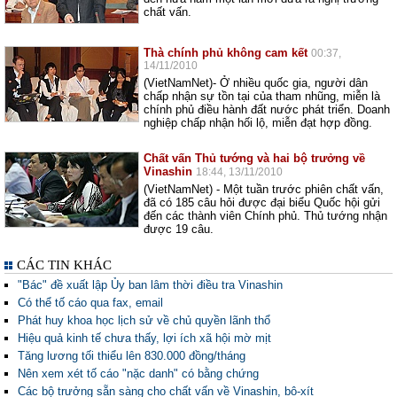
chất vấn.
Thà chính phủ không cam kết
00:37,
14/11/2010
(VietNamNet)- Ở nhiều quốc gia, người dân
chấp nhận sự tồn tại của tham nhũng, miễn là
chính phủ điều hành đất nước phát triển. Doanh
nghiệp chấp nhận hối lộ, miễn đạt hợp đồng.
Chất vấn Thủ tướng và hai bộ trưởng về
Vinashin
18:44, 13/11/2010
(VietNamNet) - Một tuần trước phiên chất vấn,
đã có 185 câu hỏi được đại biểu Quốc hội gửi
đến các thành viên Chính phủ. Thủ tướng nhận
được 19 câu.
CÁC TIN KHÁC
"Bác" đề xuất lập Ủy ban lâm thời điều tra Vinashin
Có thể tố cáo qua fax, email
Phát huy khoa học lịch sử về chủ quyền lãnh thổ
Hiệu quả kinh tế chưa thấy, lợi ích xã hội mờ mịt
Tăng lương tối thiểu lên 830.000 đồng/tháng
Nên xem xét tố cáo "nặc danh" có bằng chứng
Các bộ trưởng sẵn sàng cho chất vấn về Vinashin, bô-xít