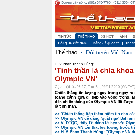
Đường dây nóng: (092) 345-7788 | (091) 356-4657
TIN TỨC
THỂ THAO
3G HOT
ẢNH
B
Bóng đá Việt Nam
Bóng đá quốc tế
Thể t
Thể thao
Đội tuyển Việt Nam
HLV Phan Thanh Hùng:
'Tinh thần là chìa khó
Olympic VN'
Cập nhật lúc 08:57, Thứ Ba, 09/11/2010 (GMT+7
Chiến thắng ấn tượng ngay trong ngày r
toang cánh cửa đi tiếp vào vòng trong.
đến chiến thắng của Olympic VN đã được
là tinh thần.
>> ’Chiến thắng tiếp thêm niềm tin cho các
>> Olympic VN dễ dàng ’quật ngã’ Bahrain
>> Vì ĐTQG, thầy Tô đành lỡ hẹn với Oly
>> Olympic VN tổn thất lực lượng trước tr
>> HLV Phan Thanh Hùng: ’’Olympic VN đan