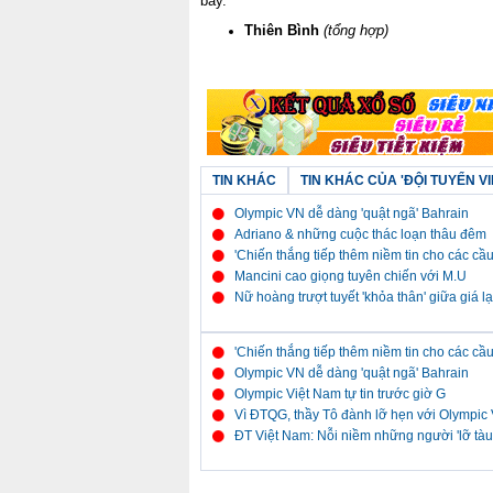
bày.
Thiên Bình
(tổng hợp)
TIN KHÁC
TIN KHÁC CỦA 'ĐỘI TUYỂN VI
Olympic VN dễ dàng 'quật ngã' Bahrain
Adriano & những cuộc thác loạn thâu đêm
'Chiến thắng tiếp thêm niềm tin cho các cầu
Mancini cao giọng tuyên chiến với M.U
Nữ hoàng trượt tuyết 'khỏa thân' giữa giá l
'Chiến thắng tiếp thêm niềm tin cho các cầu
Olympic VN dễ dàng 'quật ngã' Bahrain
Olympic Việt Nam tự tin trước giờ G
Vì ĐTQG, thầy Tô đành lỡ hẹn với Olympic
ĐT Việt Nam: Nỗi niềm những người 'lỡ tàu