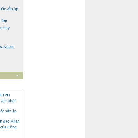
Quốc vẫn áp
h đẹp
ao huy
ại ASIAD
i ĐTVN
vẫn 'khát'
uốc vẫn áp
nh đạo Milan
h của Công