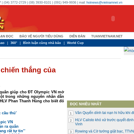
 | (04) 3772-2729 | (08) 3930-8101 | (091) 949-9936 | mail:
hotnews@vietnamnet.vn
ẠN ĐỌC
BẢO VỆ NGƯỜI TIÊU DÙNG
DIỄN ĐÀN
TUANVIETNAM.NET
hao
360°
Bình luận cùng nhà báo
World Cup
a chiến thắng của
)
a quân giúp cho ĐT Olympic VN mở
 Một trong những nguyên nhân dẫn
 HLV Phan Thanh Hùng cho biết đó
ĐỌC NHIỀU NHẤT
 cầu thủ’
Văn Quyến dính tai nạn hi hữu khi đi
HLV Calisto khó xử trước quyết địn
mpic VN
Vinh
ận ra quân
g rất tự tin’’
Rowing và Cờ tướng giật bạc, TTVN 