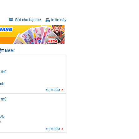
Gửi cho bạn bè
In tin này
ỆT NAM'
 thủ'
ạnh
xem tiếp
 thủ'
 VN
'
xem tiếp