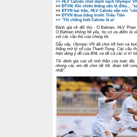
>> HLV Calisto chốt danh sách Olympic V
>>
ĐTVN
: Khi chiến thắng vẫn là điều... "x
>>
ĐTVN
bại trận, HLV Calisto vẫn nói "cứ
>>
ĐTVN
thua trắng trước Triều Tiên
>>
’Tôi chẳng biết Calisto là ai’
Đánh giá về đối thủ - O.Bahrain, HLV Pha
O.Bahrain không hề yếu, họ có ưu điểm là về 
với các cầu thủ của chúng tôi.
Dẫu vậy, Olympic VN đã chơi tốt hơn và bướ
thắng mở tỷ số của Thanh Trung. Các cầu thủ
hiện đúng ý đồ của BHL và tất cả các vi trí tr
Tôi đánh giá cao về tinh thần của toàn đội,
nhưng các em đã chơi rất tốt, đoàn kết cùn
nhất".