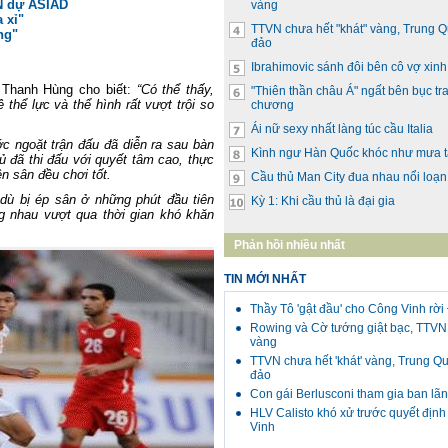
N dự ASIAD
vàng
a xỉ"
TTVN chưa hết "khát" vàng, Trung 
ng"
đảo
Ibrahimovic sánh đôi bên cô vợ xin
n Thanh Hùng cho biết:
“Có thể thấy,
"Thiên thần châu Á" ngất bên bục tr
thể lực và thể hình rất vượt trội so
chương
Ái nữ sexy nhất làng túc cầu Italia
c ngoặt trận đấu đã diễn ra sau bàn
Kình ngư Hàn Quốc khóc như mưa t
 đã thi đấu với quyết tâm cao, thực
ên sân đều chơi tốt.
Cầu thủ Man City đua nhau nổi loạn
 dù bị ép sân ở những phút đầu tiên
Kỳ 1: Khi cầu thủ là đại gia
g nhau vượt qua thời gian khó khăn
Phản hồi nhiều nhất
TIN MỚI NHẤT
Thầy Tô 'gật đầu' cho Công Vinh rờ
Rowing và Cờ tướng giật bạc, TTVN 
vàng
TTVN chưa hết 'khát' vàng, Trung Q
đảo
Con gái Berlusconi tham gia ban lã
HLV Calisto khó xử trước quyết địn
Vinh