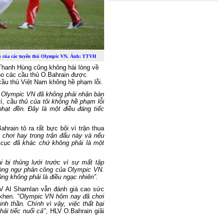
u của các tuyển thủ Olympic VN. Ảnh: TTVH
Thanh Hùng cũng không hài lòng về
cho các cầu thủ O.Bahrain được
cầu thủ Việt Nam không hề phạm lỗi.
hì Olympic VN đã không phải nhận bàn
ì, cầu thủ của tôi không hề phạm lỗi
 phạt đền. Đây là một điều đáng tiếc
rain tỏ ra rất bực bội vì trận thua
ã chơi hay trong trận đấu này và nếu
t cục đã khác chứ không phải là một
i bị thủng lưới trước vì sự mất tập
phòng ngự phản công của Olympic VN.
ng không phải là điều ngạc nhiên”.
V Al Shamlan vẫn đánh giá cao sức
 khen.
"Olympic VN hôm nay đã chơi
inh thần. Chính vì vậy, việc thất bại
hải tiếc nuối cả"
, HLV O.Bahrain giãi