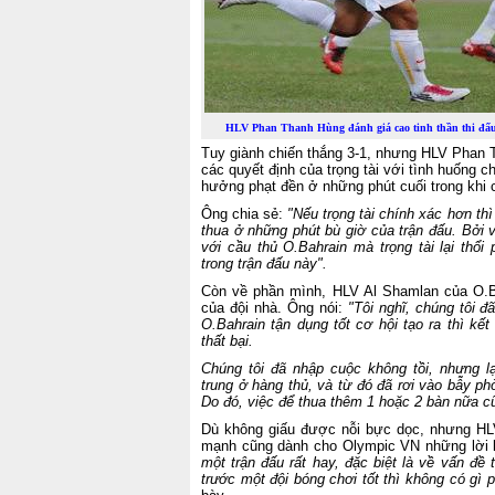
HLV Phan Thanh Hùng đánh giá cao tinh thần thi đấ
Tuy giành chiến thắng 3-1, nhưng HLV Phan 
các quyết định của trọng tài với tình huống 
hưởng phạt đền ở những phút cuối trong khi 
Ông chia sẻ:
"Nếu trọng tài chính xác hơn t
thua ở những phút bù giờ của trận đấu. Bởi v
với cầu thủ O.Bahrain mà trọng tài lại thổi
trong trận đấu này".
Còn về phần mình, HLV Al Shamlan của O.Bah
của đội nhà. Ông nói:
"Tôi nghĩ, chúng tôi đ
O.Bahrain tận dụng tốt cơ hội tạo ra thì kế
thất bại.
Chúng tôi đã nhập cuộc không tồi, nhưng lạ
trung ở hàng thủ, và từ đó đã rơi vào bẫy 
Do đó, việc để thua thêm 1 hoặc 2 bàn nữa cũ
Dù không giấu được nỗi bực dọc, nhưng HL
mạnh cũng dành cho Olympic VN những lời
một trận đấu rất hay, đặc biệt là về vấn đề t
trước một đội bóng chơi tốt thì không có gì p