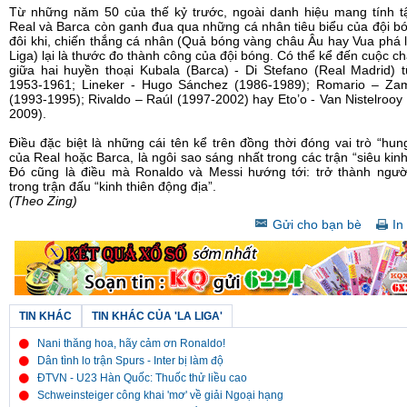
Từ những năm 50 của thế kỷ trước, ngoài danh hiệu mang tính tậ
Real và Barca còn ganh đua qua những cá nhân tiêu biểu của đội b
đôi khi, chiến thắng cá nhân (Quả bóng vàng châu Âu hay Vua phá 
Liga) lại là thước đo thành công của đội bóng. Có thể kể đến cuộc c
giữa hai huyền thoại Kubala (Barca) - Di Stefano (Real Madrid)
1953-1961; Lineker - Hugo Sánchez (1986-1989); Romario – Za
(1993-1995); Rivaldo – Raúl (1997-2002) hay Eto’o - Van Nistelrooy
2009).
Điều đặc biệt là những cái tên kể trên đồng thời đóng vai trò “hun
của Real hoặc Barca, là ngôi sao sáng nhất trong các trận “siêu kinh
Đó cũng là điều mà Ronaldo và Messi hướng tới: trở thành ngườ
trong trận đấu “kinh thiên động địa”.
(Theo Zing)
Gửi cho bạn bè
In 
TIN KHÁC
TIN KHÁC CỦA 'LA LIGA'
Nani thăng hoa, hãy cảm ơn Ronaldo!
Dân tình lo trận Spurs - Inter bị làm độ
ĐTVN - U23 Hàn Quốc: Thuốc thử liều cao
Schweinsteiger công khai 'mơ' về giải Ngoại hạng