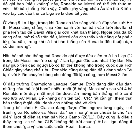
độ ghi bàn “siêu khủng” này, Ronaldo và Messi có thể kết thúc m
với… 50 bàn thắng. Nếu vậy, Chiếc giày vàng châu Âu lần thứ 3 liên t
vào tay các cầu thủ La Liga sẽ là điều tất yếu.
Ở vòng 9 La Liga, trong khi Ronaldo tỏa sáng với cú đúp vào lưới He
thì Messi cũng chẳng chịu kém cạnh với hai bàn vào lưới Sevilla, 
pha kiến tạo để David Villa giải cơn khát bàn thắng. Ngoài pha đá bồ
vòng cấm, mở tỷ số trận đấu, Messi còn cho thấy khả năng đột phá 
từ giữa sân; trong khi cả hai bàn thắng của Ronaldo đều thuộc dạ
cỗ đến miệng”.
Hầu hết số bàn thắng mà Ronaldo ghi được đều diễn ra ở La Liga (1
trong khi Messi mới “nổ súng” 7 lần tại giải đấu cao nhất Tây Ban Nh
này giúp tiền đạo người Bồ có lợi thế không nhỏ trong cuộc đua Pich
Chiếc giày vàng châu Âu. Ronaldo cũng đang dẫn đầu danh sách “V
tạo” với 5 lần chuyền bóng cho đồng đội lập công, hơn Messi 2 lần.
Ở đấu trường Champions League, Samuel Eto’o đang dẫn đầu dan
những cầu thủ “dội bom” nhiều nhất (6 bàn). Messi xếp sau với 4 b
Ronaldo mới duy nhất một lần được ăn mừng bàn thắng, nhờ cú đ
vào lưới AC Milan. Để khẳng định tên tuổi, CR7 rất cần ghi thêm thậ
bàn thắng ở giải đấu dành cho những nhà vô địch.
Trong bối cảnh El Clasico đang được đếm ngược từng ngày, cu
tranh giữa Ronaldo và Messi đã “hâm nóng” màn chuẩn bị cho “si
điển” lượt đi diễn ra trên sân Nou Camp (28/11). Đây cũng là điều
thấy trong lịch sử hai CLB “không đội trời chung” ở La Liga, đồng t
thêm chút “gia vị” cho cuộc chiến Real – Barca.