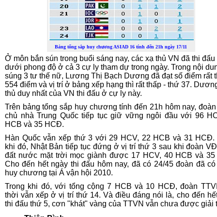
Bảng tổng sắp huy chương ASIAD 16 tính đến 21h ngày 17/11
Ở môn bắn sún trong buổi sáng nay, các xạ thủ VN đã thi đấu 
dưới phong độ ở cả 3 cự ly tham dự trong ngày. Trong nội du
súng 3 tư thế nữ, Lương Thị Bạch Dương đã đạt số điểm rất t
554 điểm và vị trí ở bảng xếp hạng thì rất thấp - thứ 37. Dươn
thủ duy nhất của VN thi đấu ở cự ly này.
Trên bảng tổng sắp huy chương tính đến 21h hôm nay, đoà
chủ nhà Trung Quốc tiếp tục giữ vững ngôi đầu với 96 H
HCB và 35 HCĐ.
Hàn Quốc vẫn xếp thứ 3 với 29 HCV, 22 HCB và 31 HCĐ.
khi đó, Nhật Bản tiếp tục đứng ở vị trí thứ 3 sau khi đoàn V
đất nước mặt trời mọc giành được 17 HCV, 40 HCB và 3
Cho đến hết ngày thi đấu hôm nay, đã có 24/45 đoàn đã c
huy chương tại Á vận hội 2010.
Trong khi đó, với tổng cộng 7 HCB và 10 HCĐ, đoàn TT
thời vẫn xếp ở vị trí thứ 14. Và điều đáng nói là, cho đến hế
thi đấu thứ 5, cơn "khát" vàng của TTVN vẫn chưa được giải 