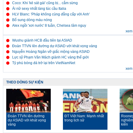
Coco: Khi 'kẻ sát gái' cũng bị... cắm sừng
Ái nữ sexy nhất làng túc cầu Italia
HLV Blanc: 'Pháp không cùng đẳng cấp với Anh'
Bổ sung dòng máu nóng
Alex ngồi 'xơi nước' 8 tuần, Chelsea lâm nguy
xem 
Wushu giành HCB đầu tiên tại ASIAD
Đoàn TTVN lên đường dự ASIAD với khát vọng vàng
Nguyễn Hoàng Ngân vỡ giấc mộng vàng ASIAD
Lực sỹ Phạm Văn Mách giành HC vàng thế giới
Tỷ phú bóng đá trở lại trên VietNamNet
xem 
THEO DÒNG SỰ KIỆN
Đoàn TTVN lên đường
ĐT Việt Nam: Mạnh nhất
Rooney
dự ASIAD với khát vọng
trong lịch sử
nghiêm
vàng
kiến