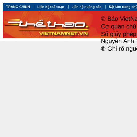
TRANG CHÍNH
Liên hệ toà soạn
Liên hệ quảng cáo
Đặt làm trang ch
© Báo VietNa
Cơ quan chủ 
Số giấy phé
Nguyễn Anh 
® Ghi rõ ngu