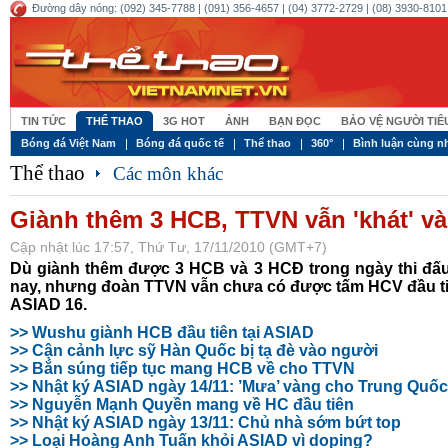
Đường dây nóng: (092) 345-7788 | (091) 356-4657 | (04) 3772-2729 | (08) 3930-8101 
TIN TỨC
THỂ THAO
3G HOT
ẢNH
BẠN ĐỌC
BẢO VỆ NGƯỜI TI
Bóng đá Việt Nam
Bóng đá quốc tế
Thể thao
360°
Bình luận cùng n
Thể thao
Các môn khác
Giành thêm 3 HCB, TTVN vẫn 'khát' v
Cập nhật lúc 17:57, Thứ Tư, 17/11/2010 (GMT+7)
Dù giành thêm được 3 HCB và 3 HCĐ trong ngày thi đấ
nay, nhưng đoàn TTVN vẫn chưa có được tấm HCV đầu ti
ASIAD 16.
>> Wushu giành HCB đầu tiên tại ASIAD
>> Cận cảnh lực sỹ Hàn Quốc bị tạ đè vào người
>> Bắn súng tiếp tục mang HCB về cho TTVN
>>
Nhật ký ASIAD ngày 14/11: ’Mưa’ vàng cho Trung Quốc
>> Nguyễn Mạnh Quyền mang về HC đầu tiên
>> Nhật ký ASIAD ngày 13/11: Chủ nhà sớm bứt top
>> Loại Hoàng Anh Tuấn khỏi ASIAD vì doping?