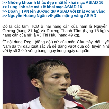
>> Những khoảnh khắc đẹp nhất lễ khai mạc ASIAD 16
>> Lung linh sắc màu lễ khai mạc ASIAD 16
>> Đoàn TTVN lên đường dự ASIAD với khát vọng vàng
>> Nguyễn Hoàng Ngân vỡ giấc mộng vàng ASIAD
Đó là các tấm HCĐ ở hai hạng cân của nam là Nguyễn 
Cương (hạng 87 kg) và Dương Thanh Tâm (hạng 75 kg) v
hạng cân của nữ là Vũ Thị Hậu (hạng 49 kg).
Ở nội dung Regu (đồng đội) nữ của môn Cầu mây, đội tuyể
Nam đã thi đấu xuất sắc và dễ dàng vượt qua đội tuyển Nh
với tỷ số 3-0 ở vòng bảng ngay trong ngày ra quân.