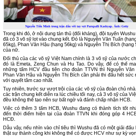
Nguyễn Tiến Minh trong trận đấu với tay vợt Parupalli Kashyap. Ảnh: Getty
Trong khi đó, ở nội dung tán thủ (đối kháng), đội tuyển Wush
đã có 3 võ sỹ lọt vào chung kết. Đó là Nguyễn Văn Tuấn (hạn
65kg), Phan Văn Hậu (hạng 56kg) và Nguyễn Thị Bích (hạng 
của nữ.
Đối thủ của các võ sỹ Việt Nam chính là 3 võ sỹ của nước c
đó là Emeta, Zeng Chun và Hu Tao. Do vậy, để có thể m
những tấm HCV đầu tiên cho đoàn TTVN thì Nguyễn Văn 
Phan Văn Hậu và Nguyễn Thị Bích cần phải thi đấu hết sức 
với quyết tâm cao nhất.
Tuy nhiên, trước sự vượt trội của các võ sỹ của đoàn chủ nhà,
các trận chung kết diễn ra lúc chiều tối nay, cả 3 võ sỹ của V
đều không thể tạo nên sự bất ngờ và đánh chấp nhận HCB.
Việc có thêm 3 tấm HCB, Wushu đang có thành tích tốt nhấ
đến thời điểm hiện tại của đoàn TTVN khi đóng góp 4 HC
HCĐ.
Dẫu vậy, nếu nhìn vào chỉ tiêu thì Wushu đã có một giải đấu
thật sự thành công khi không thể có được HCV như sự kỳ vọ