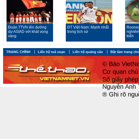
Đoàn TTVN lên đường
ĐT Việt Nam: Mạnh nhất
Rooney
dự ASIAD với khát vọng
trong lịch sử
nghiêm
vàng
kiến
TRANG CHÍNH
Liên hệ toà soạn
Liên hệ quảng cáo
Đặt làm trang ch
© Báo VietNa
Cơ quan chủ 
Số giấy phé
Nguyễn Anh 
® Ghi rõ ngu