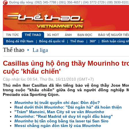
Đường dây nóng: (092) 345-7788 | (091) 356-4657 | (04) 3772-2729 | (08) 3930-8101 
TIN TỨC
THỂ THAO
3G HOT
ẢNH
BẠN ĐỌC
BẢO VỆ NGƯỜI TI
Bóng đá Việt Nam
Bóng đá quốc tế
Thể thao
360°
Bình luận cùng n
Thể thao
La liga
Casillas ủng hộ ông thầy Mourinho tr
cuộc 'khẩu chiến'
Cập nhật lúc 08:54, Thứ Ba, 16/11/2010 (GMT+7)
Thủ môn Iker Casillas đã lên tiếng bảo vệ ông thầy Jose Mo
trong cuộc "khẩu chiến" giữa ông và người đồng nghiệp 
Preciado của Sporting Gijon.
Mourinho
bị truất quyền chỉ đạo: Đòn độc?
Real dưới thời
Mourinho
: "Dải ngân hà" đã hoàn thiện
"Trảm" Mancini, Man City sẽ ve vãn
Mourinho
Mourinho
: "Real Madrid sẽ duy trì ngôi đầu bảng"
Mourinho
bị tấn công bằng tia laser tại San Siro
Messi chẳng ngán đòn tâm lý của
Mourinho