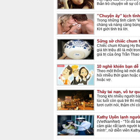
thẳn trò chuyện về sự cố
’’Chuyện ấy’’ kịch tín
Trong những tình cảnh "é
chàng và nàng càng bùng
KH giới tính trả lời.
Sững sờ chiếc chum tr
Chiếc chum Khang Hy thu
giá tới triệu đô là một t
giá trị của ông Trần Thao
10 nghề khiến bạn dễ '
Theo một thống kê mới đâ
hỏi nhiều thời gian hoặc
hoặc vợ.
Thấy tai nạn, vô tư qu
Trong khi nhiều người bày
lúc tuổi còn quá trẻ thì m
tươi cười nói, thậm chí cò
Kathy Uyên lạnh người
(VietNamNet) - “Tôi đã ba
cảm giác rất lạnh người k
mình”, nữ diễn viên Kath