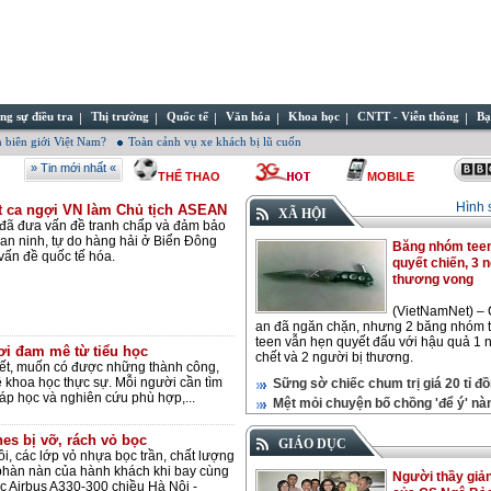
ng sự điều tra
Thị trường
Quốc tế
Văn hóa
Khoa học
CNTT - Viễn thông
Bạ
 biên giới Việt Nam?
Toàn cảnh vụ xe khách bị lũ cuốn
» Tin mới nhất «
THỂ THAO
MOBILE
Hình 
t ca ngợi VN làm Chủ tịch ASEAN
XÃ HỘI
đã đưa vấn đề tranh chấp và đảm bảo
 an ninh, tự do hàng hải ở Biển Đông
Băng nhóm tee
 vấn đề quốc tế hóa.
quyết chiến, 3 
thương vong
(VietNamNet) –
an đã ngăn chặn, nhưng 2 băng nhóm t
teen vẫn hẹn quyết đấu với hậu quả 1 
i đam mê từ tiểu học
chết và 2 người bị thương.
ết, muốn có được những thành công,
 khoa học thực sự. Mỗi người cần tìm
Sững sờ chiếc chum trị giá 20 tỉ đ
p học và nghiên cứu phù hợp,...
Mệt mỏi chuyện bố chồng 'để ý' nà
es bị vỡ, rách vỏ bọc
GIÁO DỤC
i, các lớp vỏ nhựa bọc trần, chất lượng
 phàn nàn của hành khách khi bay cùng
Người thầy giản
ếc Airbus A330-300 chiều Hà Nội -