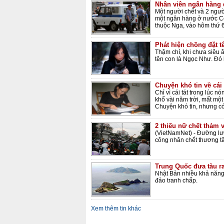
Nhân viên ngân hàng 
Một người chết và 2 ngườ
một ngân hàng ở nước C
thuộc Nga, vào hôm thứ 6
Phát hiện chồng đặt t
Thậm chí, khi chưa siêu â
tên con là Ngọc Như. Đó 
Chuyện khó tin về cái t
Chỉ vì cái tát trong lúc 
khổ vài năm trời, mất một 
Chuyện khó tin, nhưng có 
2 thiếu nữ chết thảm vì
(VietNamNet) - Đường lưu
công nhân chết thương t
Trung Quốc đưa tàu ra
Nhật Bản nhiều khả năng s
đảo tranh chấp.
Xem thêm tin khác