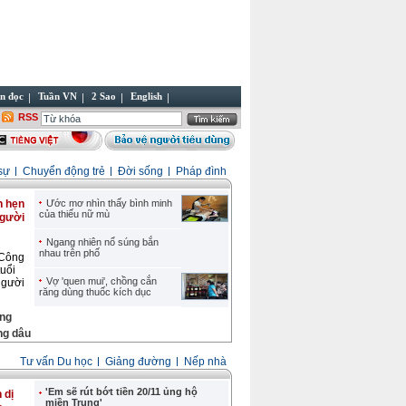
n đọc
Tuần VN
2 Sao
English
RSS
sự
Chuyển động trẻ
Đời sống
Pháp đình
n hẹn
Ước mơ nhìn thấy bình minh
của thiếu nữ mù
người
Ngang nhiên nổ súng bắn
nhau trên phố
 Công
uổi
Vợ 'quen mui', chồng cắn
người
răng dùng thuốc kích dục
ồng
ng dâu
Tư vấn Du học
Giảng đường
Nếp nhà
'Em sẽ rút bớt tiền 20/11 ủng hộ
 dị
miền Trung'