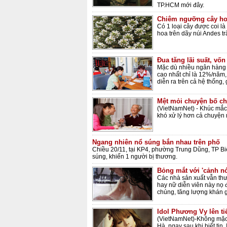
TP.HCM mới đây.
Chiêm ngưỡng cây ho
Có 1 loại cây được coi là
hoa trên dãy núi Andes t
Đua tăng lãi suất, vố
Mặc dù nhiều ngân hàng 
cao nhất chỉ là 12%/năm,
diễn ra trên cả hệ thống, g
Mệt mỏi chuyện bố ch
(VietNamNet) - Khúc mắc 
khó xử lý hơn cả chuyện
Ngang nhiên nổ súng bắn nhau trên phố
Chiều 20/11, tại KP4, phường Trung Dũng, TP Bi
súng, khiến 1 người bị thương.
Bỏng mắt với 'cảnh nó
Các nhà sản xuất vẫn th
hay nữ diễn viên này nọ đ
chúng, tăng lượng khán g
Idol Phương Vy lên ti
(VietNamNet)-Không mặc 
Hà, ngay sau khi biết tin