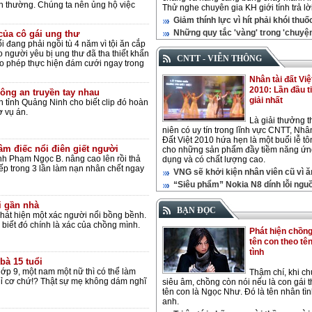
nh thường. Chúng ta nên ủng hộ việc
Thử nghe chuyên gia KH giới tính trả lời
Giảm thính lực vì hít phải khói thuố
Những quy tắc 'vàng' trong 'chuyện
của cô gái ung thư
 đang phải ngồi tù 4 năm vì tội ăn cắp
ho người yêu bị ung thư đã tha thiết khẩn
CNTT - VIỄN THÔNG
ho phép thực hiện đám cưới ngay trong
Nhân tài đất Việ
2010: Lần đầu t
công an truyền tay nhau
giải nhất
 tỉnh Quảng Ninh cho biết clip đó hoàn
ơ vụ án.
Là giải thưởng 
niên có uy tín trong lĩnh vực CNTT, Nhâ
Đất Việt 2010 hứa hẹn là một buổi lễ tô
âm điếc nổi điên giết người
cho những sản phẩm đầy tiềm năng ứn
nh Phạm Ngọc B. nâng cao lên rồi thả
dụng và có chất lượng cao.
iếp trong 3 lần làm nạn nhân chết ngay
VNG sẽ khởi kiện nhân viên cũ vì ă
“Siêu phẩm” Nokia N8 dính lỗi ngu
i gần nhà
BẠN ĐỌC
hát hiện một xác người nổi bồng bềnh.
i biết đó chính là xác của chồng mình.
Phát hiện chồng
tên con theo tê
tình
bà 15 tuổi
 lớp 9, một nam một nữ thì có thể làm
Thậm chí, khi c
hỉ cơ chứ!? Thật sự mẹ không dám nghĩ
siêu âm, chồng còn nói nếu là con gái t
tên con là Ngọc Như. Đó là tên nhân tì
anh.