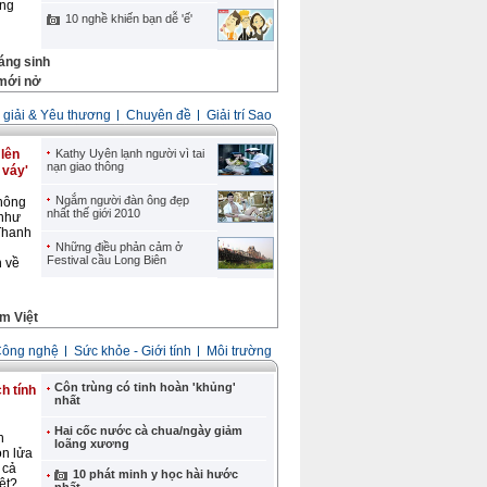
àng
10 nghề khiến bạn dễ 'ế'
áng sinh
mới nở
giải & Yêu thương
Chuyên đề
Giải trí Sao
lên
Kathy Uyên lạnh người vì tai
nạn giao thông
 váy'
Ngắm người đàn ông đẹp
hông
nhất thế giới 2010
 như
Thanh
Những điều phản cảm ở
Festival cầu Long Biên
n về
m Việt
Công nghệ
Sức khỏe - Giới tính
Môi trường
Côn trùng có tinh hoàn 'khủng'
ch tính
nhất
Hai cốc nước cà chua/ngày giảm
h
loãng xương
ọn lửa
 cả
10 phát minh y học hài hước
ệt?