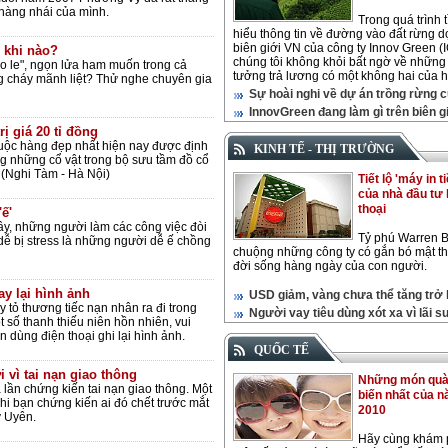
 hàng nhái của mình.
Trong quá trình 
hiểu thông tin về đường vào đất rừng d
biên giới VN của công ty Innov Green (I
h khi nào?
chúng tôi không khỏi bất ngờ về những
o le", ngọn lửa ham muốn trong cả
tưởng trả lương có một không hai của h
 cháy mãnh liệt? Thử nghe chuyên gia
Sự hoài nghi về dự án trồng rừng 
InnovGreen đang làm gì trên biên g
ị giá 20 tỉ đồng
ộc hàng đẹp nhất hiện nay được định
KINH TẾ - THỊ TRƯỜNG
rong những cổ vật trong bộ sưu tầm đồ cổ
 (Nghi Tàm - Hà Nội)
Tiết lộ 'máy in ti
của nhà đầu tư
thoại
ế'
y, những người làm các công việc đòi
Tỷ phú Warren Bu
 dễ bị stress là những người dễ ế chồng
chuộng những công ty có gắn bó mật thi
đời sống hàng ngày của con người.
ay lại hình ảnh
USD giảm, vàng chưa thể tăng trở l
 tỏ thương tiếc nạn nhân ra đi trong
Người vay tiêu dùng xót xa vì lãi s
ột số thanh thiếu niên hồn nhiên, vui
n dùng điện thoại ghi lại hình ảnh.
QUỐC TẾ
 vì tai nạn giao thông
Những món quà
 lần chứng kiến tai nạn giao thông. Một
biến nhất của 
hi bạn chứng kiến ai đó chết trước mắt
2010
y Uyên.
Hãy cùng khám 