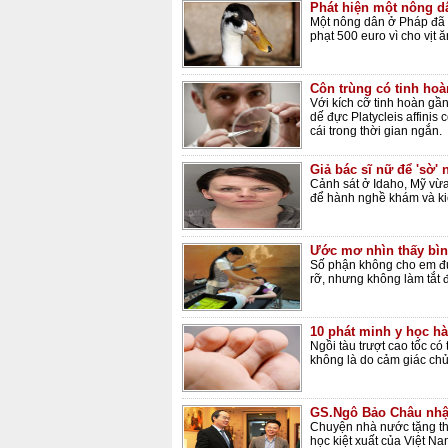
Phát hiện một nông dâ
Một nông dân ở Pháp đã b
phạt 500 euro vì cho vịt 
Côn trùng có tinh hoà
Với kích cỡ tinh hoàn gầ
dế đực Platycleis affinis 
cái trong thời gian ngắn.
Giả bác sĩ nữ để 'sờ'
Cảnh sát ở Idaho, Mỹ vừa
để hành nghề khám và ki
Ước mơ nhìn thấy bìn
Số phận không cho em đư
rỡ, nhưng không làm tắt đ
10 phát minh y học hà
Ngồi tàu trượt cao tốc có
không là do cảm giác chủ
GS.Ngô Bảo Châu nhận
Chuyện nhà nước tặng t
học kiệt xuất của Việt 