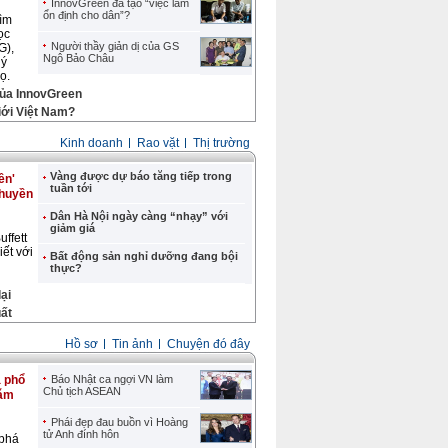
InnovGreen đã tạo “việc làm
ổn định cho dân”?
tìm
ọc
Người thầy giản dị của GS
G),
Ngô Bảo Châu
 ý
ọ.
của InnovGreen
iới Việt Nam?
Kinh doanh
Rao vặt
Thị trường
Vàng được dự báo tăng tiếp trong
ền'
tuần tới
 huyền
Dân Hà Nội ngày càng “nhạy” với
giảm giá
ffett
ết với
Bất động sản nghỉ dưỡng đang bội
thực?
ại
uất
Hồ sơ
Tin ảnh
Chuyện đó đây
 phổ
Báo Nhật ca ngợi VN làm
Chủ tịch ASEAN
năm
Phái đẹp đau buồn vì Hoàng
tử Anh đính hôn
phá