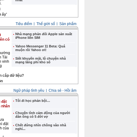
nhất
.
c
 ấy'
Tiêu điểm
Thế giới số
Sản phẩm
Nhà mạng phản đối Apple sản xuất
t
iPhone liền SIM
iên có
Yahoo Messenger 11 Beta: Quá
muộn rồi Yahoo ơi!
thường
n Tài
Siết khuyến mãi, lộ chuyện nhà
n vinh
mạng lãng phí kho số
g
n cắp dữ liệu?
ồn
Ngữ pháp tình yêu
Chia sẻ - Hồi âm
Tôi đi học phản bội…
 đặt
n nhân
Chuyện tình cảm động của người
đàn ông có 5 đời vợ
hưa
hì đặt
Chết đứng nhìn chồng vào nhà
nh của
nghỉ...