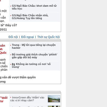
o
GS Ngô Bảo Châu: khơi đam mê từ
tiểu học
ó một
i
GS.Ngô Bảo Châu nhận nhà,
ọ vẫn
GS.Hoàng Tụy lên tiếng
hạn.
bì” thầy cô?
 20/11
Đối nội
Đối ngoại
Thời sự Quốc hội
Trung - Mỹ lời qua tiếng lại chuyện
quân
hacker
nh
 Quốc
Bộ trưởng giải thích chuyện 'phình'
gần gấp đôi bộ máy
oanh
ên kế
Không ảo tưởng có nơi 'vô
 chiến
trùng'
ể phản
ng vấn đề vượt thẩm quyền
ương
“quái
InnovGreen đều 'nhắm' vào
các vị trí nhạy cảm?
 tư