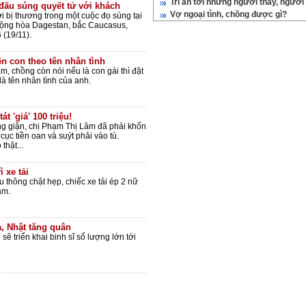
Tri ân tới những người thầy, người
đấu súng quyết tử với khách
Vợ ngoại tình, chồng được gì?
i bị thương trong một cuộc đọ súng tại
ộng hòa Dagestan, bắc Caucasus,
 (19/11).
ên con theo tên nhân tình
m, chồng còn nói nếu là con gái thì đặt
là tên nhân tình của anh.
át 'giá' 100 triệu!
nóng giận, chị Phạm Thị Lâm đã phải khốn
cục tiền oan và suýt phải vào tù.
thật...
 xe tải
 thông chật hẹp, chiếc xe tải ép 2 nữ
âm.
, Nhật tăng quân
ẽ triển khai binh sĩ số lượng lớn tới