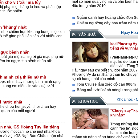
một số món quà ý nghĩa và phổ biến h
n cho vịt 'xài' ma túy
đầu trong năm 2010.
ị phạt một tháng tù treo và phải nộp
ăn thuốc phiện.
Ngắm cảnh huy hoàng chào đón Gi
Chiêm ngưỡng cây hoa trăm năm 
n 'khủng' nhất
n như chiếm trọn khoang bụng, một con
Ngày Hòa 
VĂN HOÁ
có thể giao phối liên tiếp với nhiều con
Idol Phương Vy 
tiếng về vụ'nhái
 ngực bệnh nhân
 bắt giữ một nam giới giả mạo phụ nữ
(VietNamNet)-K
ểm tra ngực cho bệnh nhân nữ.
mặc kệ dư luận
diễn viên Tăng 
Hà, ngay sau khi biết tin, Idol năm 2007
Phương Vy đã rất thẳng thẳn trò chuyệ
h minh của thiếu nữ mù
sự cố hàng nhái của mình.
ợc nhìn thấy những bình minh rạng
Tom Cruise làm xiếc độ cao 900m
i trong em niềm tin vào cuộc đời.
Bỏng mắt với 'cảnh nóng' trong phi
Khoa học - 
KHOA HỌC
i hước nhất
 thể chữa hen suyễn, hôi chân hay
’’Chuyện ấy’’ kị
 quan của mỗi người...
khi nào?
Trong những tìn
 nhà, GS.Hoàng Tụy lên tiếng
cảnh "éo le", ng
hưởng một căn hộ cho một nhà khoa
ham muốn trong
Nam và việc GS Ngô Bảo Châu nhận nhà
chàng và nàng càng bùng cháy mãnh li