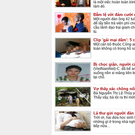
là một việc hoàn toàn bì
làm đó.
Đẫm lệ với đám cưới 
Một người đàn ông 42 tuổi
để lấy tiền trả viện phí c
cầu lãnh đạo trại giam c
tù.
Clip 'gái mại dâm': 5 
Một cán bộ thuộc Công an
toàn không có trong hồ s
Bị chọc giận, người c
(VietNamNet)-C. đã bế a
xuống nền xi măng liên t
tại chỗ.
Vợ thấy xác chồng nổ
Bà Nguyễn Thị Lệ Thủy p
Thấy vậy, bà lội ra thì mớ
Lá thư gửi người đàn 
Trời ơi, hai đứa học sinh
những gì ở trong nhà ng
tiếp nữa…