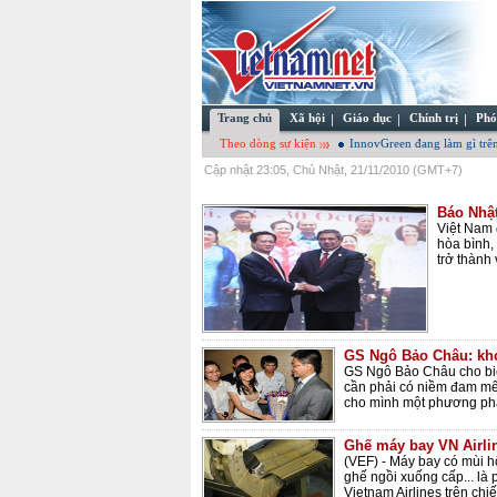
Trang chủ
Xã hội
Giáo dục
Chính trị
Phó
Theo dòng sự kiện
InnovGreen đang làm gì trên
Cập nhật 23:05, Chủ Nhật, 21/11/2010 (GMT+7)
Báo Nhậ
Việt Nam 
hòa bình,
trở thành
GS Ngô Bảo Châu: khơ
GS Ngô Bảo Châu cho bi
cần phải có niềm đam mê
cho mình một phương phá
Ghế máy bay VN Airlin
(VEF) - Máy bay có mùi hô
ghế ngồi xuống cấp... là
Vietnam Airlines trên chi