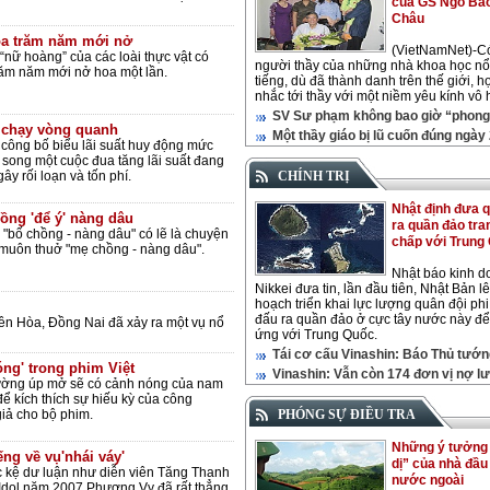
của GS Ngô Bả
Châu
a trăm năm mới nở
(VietNamNet)-C
 “nữ hoàng” của các loài thực vật có
người thầy của những nhà khoa học nổ
răm năm mới nở hoa một lần.
tiếng, dù đã thành danh trên thế giới, h
nhắc tới thầy với một niềm yêu kính vô 
SV Sư phạm không bao giờ “phong 
n chạy vòng quanh
Một thầy giáo bị lũ cuốn đúng ngày
công bố biểu lãi suất huy động mức
 song một cuộc đua tăng lãi suất đang
ây rối loạn và tốn phí.
CHÍNH TRỊ
Nhật định đưa 
ồng 'để ý' nàng dâu
ra quần đảo tra
"bố chồng - nàng dâu" có lẽ là chuyện
chấp với Trung
 muôn thuở "mẹ chồng - nàng dâu".
Nhật báo kinh d
Nikkei đưa tin, lần đầu tiên, Nhật Bản l
hoạch triển khai lực lượng quân đội phi
đấu ra quần đảo ở cực tây nước này đ
ên Hòa, Đồng Nai đã xảy ra một vụ nổ
ứng với Trung Quốc.
Tái cơ cấu Vinashin: Báo Thủ tướ
ng' trong phim Việt
Vinashin: Vẫn còn 174 đơn vị nợ l
ường úp mở sẽ có cảnh nóng của nam
ể kích thích sự hiếu kỳ của công
iả cho bộ phim.
PHÓNG SỰ ĐIỀU TRA
Những ý tưởng 
ếng về vụ'nhái váy'
dị” của nhà đầu
kệ dư luận như diễn viên Tăng Thanh
nước ngoài
, Idol năm 2007 Phương Vy đã rất thẳng